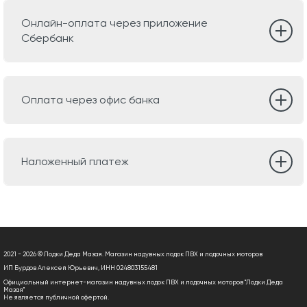
Онлайн-оплата через приложение
Сбербанк
Оплата через офис банка
Наложенный платеж
2021 - 2026 © Лодки Деда Мазая. Магазин надувных лодок ПВХ и лодочных моторов
ИП Бурдов Алексей Юрьевич, ИНН 024803155481
Официальный интернет-магазин надувных лодок ПВХ и лодочных моторов "Лодки Деда
Мазая"
Не является публичной офертой.