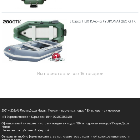
Лодка ПВХ Юкона (YUKONA) 280 GTK
Вы посмотрели все 16 товаров
2021 - 2026 © Лодки Деда Мазая. Магазин надувных лодок ПВХ и лодочных моторов
ИП Бурдов Алексей Юрьевич, ИНН 024803155481
Официальный интернет-магазин надувных лодок ПВХ и лодочных моторов "Лодки Деда
Мазая"
Не является публичной офертой.
Отправляя любую форму на сайте, вы соглашаетесь с
политикой конфиденциальности
данного сайта