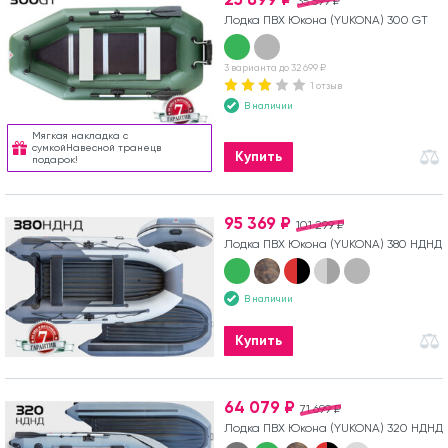
35 599 ₽
Лодка ПВХ Юкона (YUKONA) 300 GT
3 варианта до 32 699 ₽
1 отзыв
В наличии
Мягкая накладка с
сумкойНавесной транецв
Купить
подарок!
95 369 ₽
101 299 ₽
Лодка ПВХ Юкона (YUKONA) 380 НДНД
В наличии
Купить
64 079 ₽
71 699 ₽
Лодка ПВХ Юкона (YUKONA) 320 НДНД