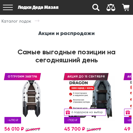
Лодки Деда Мазая
Каталог лодок
Акции и распродажи
Самые выгодные позиции на
сегодняшний день
ОТГРУЗИМ ЗАВТРА
АКЦИЯ ДО 15 СЕНТЯБРЯ
АКЦ
6 подарков на выбор
-4790 ₽
-7100 ₽
-610
56 010 ₽
45 700 ₽
49 
60 800 ₽
52 800 ₽