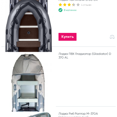
4 отзыва
В наличии
Купить
Лодка ПВХ Гладиатор (Gladiator) D
370 AL
Лодка Риб Раптор М-370А