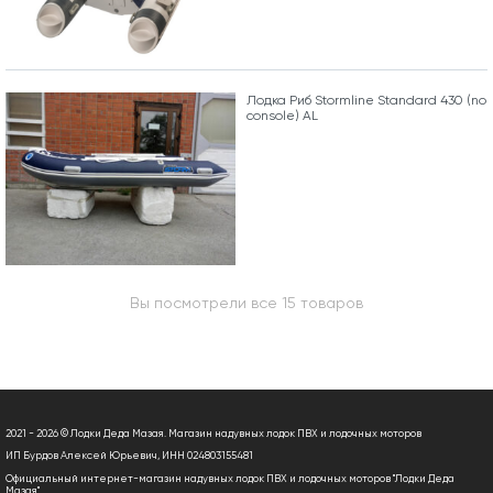
Лодка Риб Stormline Standard 430 (no
console) AL
Вы посмотрели все 15 товаров
2021 - 2026 © Лодки Деда Мазая. Магазин надувных лодок ПВХ и лодочных моторов
ИП Бурдов Алексей Юрьевич, ИНН 024803155481
Официальный интернет-магазин надувных лодок ПВХ и лодочных моторов "Лодки Деда
Мазая"