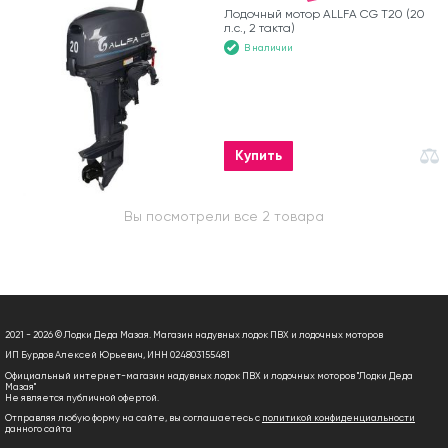
Лодочный мотор ALLFA CG T20 (20
л.с., 2 такта)
В наличии
Купить
Вы посмотрели все 2 товара
2021 - 2026 © Лодки Деда Мазая. Магазин надувных лодок ПВХ и лодочных моторов
ИП Бурдов Алексей Юрьевич, ИНН 024803155481
Официальный интернет-магазин надувных лодок ПВХ и лодочных моторов "Лодки Деда
Мазая"
Не является публичной офертой.
Отправляя любую форму на сайте, вы соглашаетесь с
политикой конфиденциальности
данного сайта