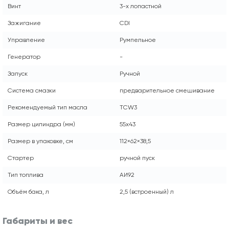
Винт
3-х лопастной
Зажигание
CDI
Управление
Румпельное
Генератор
-
Запуск
Ручной
Система смазки
предварительное смешивание
Рекомендуемый тип масла
TСW3
Размер цилиндра (мм)
55х43
Размер в упаковке, см
112×62×38,5
Стартер
ручной пуск
Тип топлива
АИ92
Объём бака, л
2,5 (встроенный) л
Габариты и вес