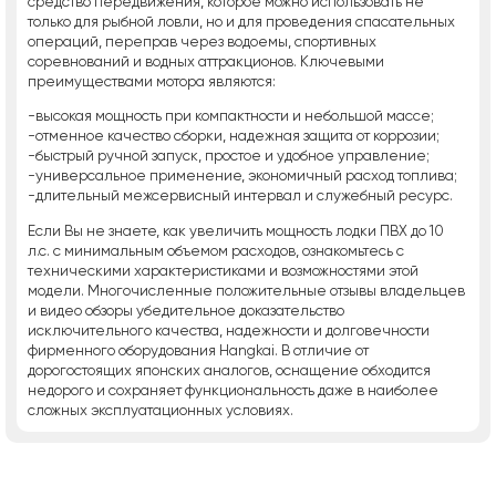
средство передвижения, которое можно использовать не
только для рыбной ловли, но и для проведения спасательных
операций, переправ через водоемы, спортивных
соревнований и водных аттракционов. Ключевыми
преимуществами мотора являются:
-высокая мощность при компактности и небольшой массе;
-отменное качество сборки, надежная защита от коррозии;
-быстрый ручной запуск, простое и удобное управление;
-универсальное применение, экономичный расход топлива;
-длительный межсервисный интервал и служебный ресурс.
Если Вы не знаете, как увеличить мощность лодки ПВХ до 10
л.с. с минимальным объемом расходов, ознакомьтесь с
техническими характеристиками и возможностями этой
модели. Многочисленные положительные отзывы владельцев
и видео обзоры убедительное доказательство
исключительного качества, надежности и долговечности
фирменного оборудования Hangkai. В отличие от
дорогостоящих японских аналогов, оснащение обходится
недорого и сохраняет функциональность даже в наиболее
сложных эксплуатационных условиях.