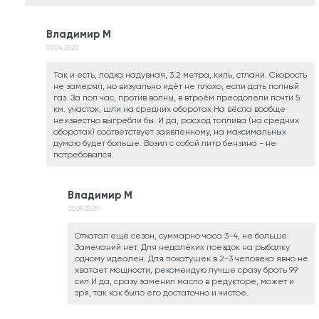
Владимир М
03.04.2020
Так и есть, лодка надувная, 3.2 метра, киль, стлани. Скорость
не замерял, но визуально идёт не плохо, если дать полный
газ. За пол час, против волны, в втроём преодолели почти 5
км. участок, шли на средних оборотах На вёсла вообще
неизвестно выгребли бы. И да, расход топлива (на средних
оборотах) соответствует заявленному, на максимальных
думаю будет больше. Возил с собой литр бензина - не
потребовался.
Владимир М
22.09.2020
Откатал ещё сезон, суммарно часа 3-4, не больше.
Замечаний нет. Для недалёких поездок на рыбалку
одному идеален. Для покатушек в 2-3 человека явно не
хватает мощности, рекомендую лучше сразу брать 9.9
сил.И да, сразу заменил масло в редукторе, может и
зря, так как было его достаточно и чистое.