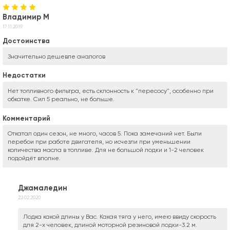
Владимир М
17.11.2019
Достоинства
Значительно дешевле аналогов
Недостатки
Нет топливного фильтра, есть склонность к "пересосу", особенно при
обкатке. Сил 5 реально, не больше.
Комментарий
Откатал один сезон, не много, часов 5. Пока замечаний нет. Были
перебои при работе двигателя, но исчезли при уменьшении
количества масла в топливе. Для не большой лодки и 1-2 человек
подойдёт вполне.
Джамаледин
22.02.2020
Лодка какой длины у Вас. Какая тяга у него, имею ввиду скорость
для 2-х человек, длиной моторной резиновой лодки-3.2 м.