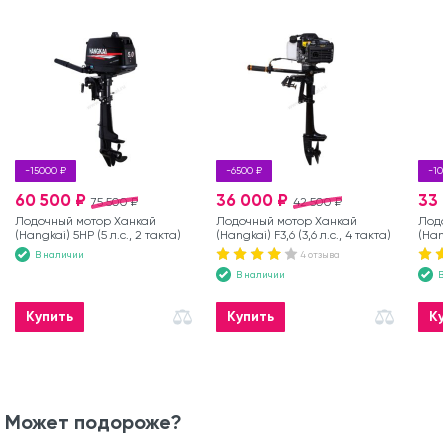
-15000 ₽
-6500 ₽
-10
60 500 ₽
36 000 ₽
33 
75 500 ₽
42 500 ₽
Лодочный мотор Ханкай
Лодочный мотор Ханкай
Лодо
(Hangkai) 5HP (5 л.с., 2 такта)
(Hangkai) F3,6 (3,6 л.с., 4 такта)
(Hang
такта
В наличии
4 отзыва
В наличии
В
Купить
Купить
Ку
Может подороже?