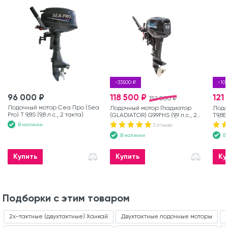
-33500 ₽
-10
96 000 ₽
118 500 ₽
121
152 000 ₽
Лодочный мотор Сеа Про (Sea
Лодочный мотор Гладиатор
Лодо
Pro) Т 9,8S (9,8 л.с., 2 такта)
(GLADIATOR) G9.9FHS (9,9 л.с., 2
T9,8B
такта)
В наличии
3 отзыва
В наличии
В
Купить
Купить
Ку
Подборки с этим товаром
2х-тактные (двухтактные) Ханкай
Двухтактные лодочные моторы