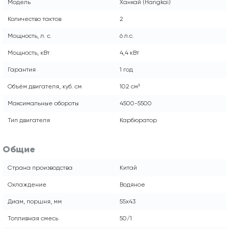
Модель
Ханкай (Hangkai)
Количество тактов
2
Мощность, л. с.
6 л.с.
Мощность, кВт
4,4 кВт
Гарантия
1 год
Объём двигателя, куб. см
102 см³
Максимальные обороты
4500-5500
Тип двигателя
Карбюратор
Общие
Страна производства
Китай
Охлаждение
Водяное
Диам, поршня, мм
55x43
Топливная смесь
50/1