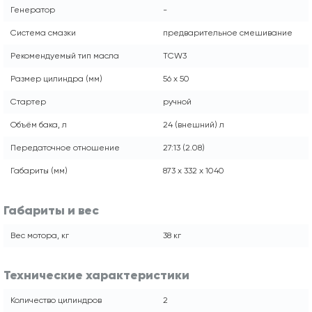
Генератор
-
Система смазки
предварительное смешивание
Рекомендуемый тип масла
TСW3
Размер цилиндра (мм)
56 x 50
Стартер
ручной
Объём бака, л
24 (внешний) л
Передаточное отношение
27:13 (2.08)
Габариты (мм)
873 x 332 x 1040
Габариты и вес
Вес мотора, кг
38 кг
Технические характеристики
Количество цилиндров
2