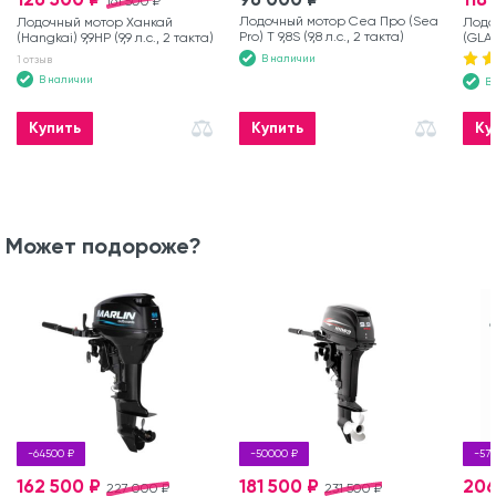
161 500 ₽
Лодочный мотор Сеа Про (Sea
Лодочный мотор Ханкай
Лодо
Pro) Т 9,8S (9,8 л.с., 2 такта)
(Hangkai) 9,9HP (9,9 л.с., 2 такта)
(GLAD
такта
В наличии
1 отзыв
В наличии
В
Купить
Купить
Ку
Может подороже?
-64500 ₽
-50000 ₽
-57
162 500 ₽
181 500 ₽
206
227 000 ₽
231 500 ₽