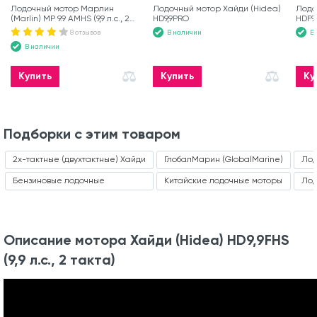
Лодочный мотор Марлин
Лодочный мотор Хайди (Hidea)
Лодо
(Marlin) MP 9.9 AMHS (9,9 л.с., 2
HD9,9PRO
HDF9,
такта)
8 отзывов
В наличии
В
В наличии
Купить
Купить
Ку
Подборки с этим товаром
2х-тактные (двухтактные) Хайди
ГлобалМарин (GlobalMarine)
Лод
Бензиновые лодочные
Китайские лодочные моторы
Лод
Описание мотора Хайди (Hidea) HD9,9FHS
(9,9 л.с., 2 такта)