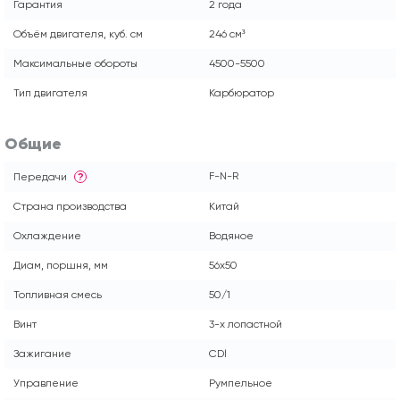
Гарантия
2 года
Объём двигателя, куб. см
246 см³
Максимальные обороты
4500-5500
Тип двигателя
Карбюратор
Общие
F-N-R
Передачи
?
Страна производства
Китай
Охлаждение
Водяное
Диам, поршня, мм
56x50
Топливная смесь
50/1
Винт
3-х лопастной
Зажигание
CDl
Управление
Румпельное