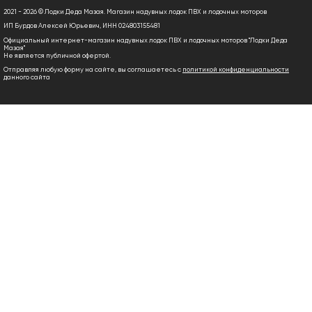
2021 - 2026 © Лодки Деда Мазая. Магазин надувных лодок ПВХ и лодочных моторов
ИП Бурдов Алексей Юрьевич, ИНН 024803155481
Официальный интернет-магазин надувных лодок ПВХ и лодочных моторов "Лодки Деда
Мазая"
Не является публичной офертой.
Отправляя любую форму на сайте, вы соглашаетесь с
политикой конфиденциальности
данного сайта