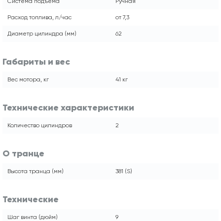
Система подъёма
Ручная
Расход топлива, л/час
от 7,3
Диаметр цилиндра (мм)
62
Габариты и вес
Вес мотора, кг
41 кг
Технические характеристики
Количество цилиндров
2
О транце
Высота транца (мм)
381 (S)
Технические
Шаг винта (дюйм)
9