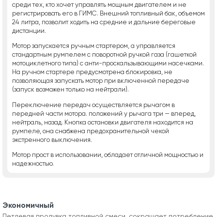
среди тех, кто хочет управлять мощным двигателем и не
регистрировать его в ГИМС. Внешний топливный бак, объемом
24 литра, позволит ходить на средние и дальние береговые
дистанции.
Мотор запускается ручным стартером, а управляется
стандартным румпелем с поворотной ручкой газа (гашеткой
мотоциклетного типа) с анти-проскальзывающими насечками.
На ручном стартере предусмотрена блокировка, не
позволяющая запускать мотор при включенной передаче
(запуск возможен только на нейтрали).
Переключение передач осуществляется рычагом в
передней части мотора. положений у рычага три — вперед,
нейтраль, назад. Кнопка остановки двигателя находится на
румпеле, она снабжена предохранительной чекой
экстренного выключения.
Мотор прост в использовании, обладает отличной мощностью и
надежностью.
Экономичный
Петлевая продувка топливной смеси, сокращает потребление