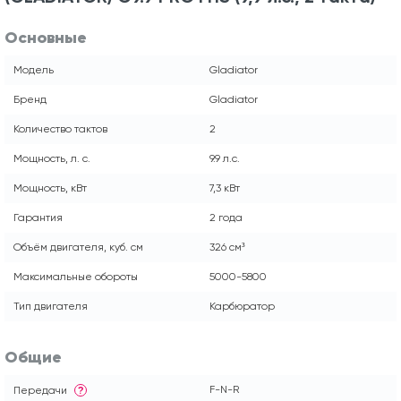
Основные
Модель
Gladiator
Бренд
Gladiator
Количество тактов
2
Мощность, л. с.
9.9 л.с.
Мощность, кВт
7,3 кВт
Гарантия
2 года
Объём двигателя, куб. см
326 см³
Максимальные обороты
5000-5800
Тип двигателя
Карбюратор
Общие
F-N-R
Передачи
?