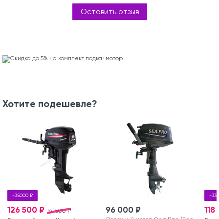
Оставить отзыв
Хотите подешевле?
-35000 ₽
-33
126 500 ₽
96 000 ₽
118
161 500 ₽