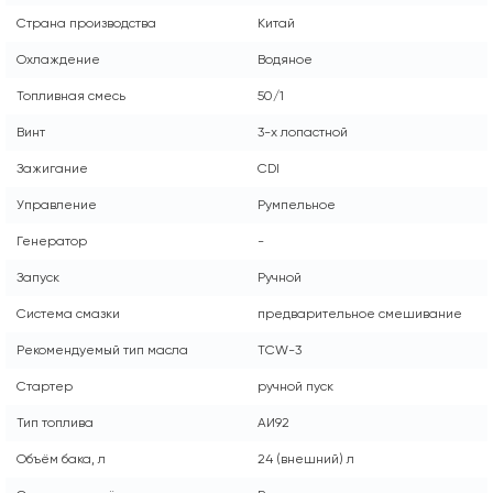
Страна производства
Китай
Охлаждение
Водяное
Топливная смесь
50/1
Винт
3-х лопастной
Зажигание
CDI
Управление
Румпельное
Генератор
-
Запуск
Ручной
Система смазки
предварительное смешивание
Рекомендуемый тип масла
TCW-3
Стартер
ручной пуск
Тип топлива
АИ92
Объём бака, л
24 (внешний) л