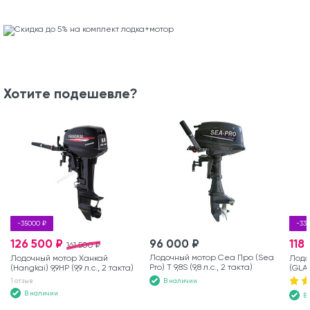
Хотите подешевле?
-35000 ₽
-33
126 500 ₽
96 000 ₽
118
161 500 ₽
Лодочный мотор Сеа Про (Sea
Лодочный мотор Ханкай
Лодо
Pro) Т 9,8S (9,8 л.с., 2 такта)
(Hangkai) 9,9HP (9,9 л.с., 2 такта)
(GLAD
такта
В наличии
1 отзыв
В наличии
В