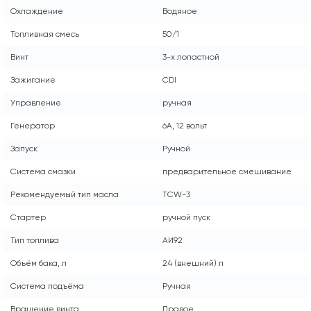
Охлаждение
Водяное
Топливная смесь
50/1
Винт
3-х лопастной
Зажигание
CDI
Управление
ручная
Генератор
6А, 12 вольт
Запуск
Ручной
Система смазки
предварительное смешивание
Рекомендуемый тип масла
TCW-3
Стартер
ручной пуск
Тип топлива
АИ92
Объём бака, л
24 (внешний) л
Система подъёма
Ручная
Вращение винта
Правое