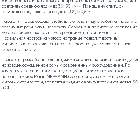
качественного и надежного аппарата. Большая мощность позволяет
разгонять среднюю лодку до 30-35 км/ч. По нашему опыту, он
оптимально подходит для лодок от 3,2 до 3,5 м.
Пара цилиндров создают стабильную, устойчивую работу аппарата в
различных режимах и нагрузках. Современная система крепления
мотора поможет поставить мотор максимально оптимально.
Правильная настройка мотора на транце позволит достичь
минимального расхода топлива, при этом получив максимальную
скорость движения.
Двигатель разработан голландскими специалистами и производится
на заводе, оснащенном самым современным оборудованием. По
качеству изготовления и эксплуатационным характеристикам
лодочный мотор Marlin MP 9.9 AMHS соответствует самым высоким
мировым стандартам, что подтверждено сертификатами качества ISO
и CE.