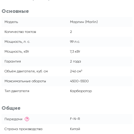
Основные
Модель
Марлин (Marlin)
Количество тактов
2
Мощность, л. с.
9.9 л.с.
Мощность, кВт
7,3 кВт
Гарантия
2 года
Объём двигателя, куб. см
246 см³
Максимальные обороты
4500-5500
Тип двигателя
Карбюратор
Общие
F-N-R
Передачи
?
Страна производства
Китай