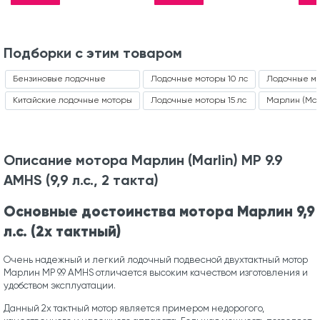
Подборки с этим товаром
Бензиновые лодочные
Лодочные моторы 10 лс
Лодочные мот
Китайские лодочные моторы
Лодочные моторы 15 лс
Марлин (Marl
Описание мотора Марлин (Marlin) MP 9.9
AMHS (9,9 л.с., 2 такта)
Основные достоинства мотора Марлин 9,9
л.с. (2х тактный)
Очень надежный и легкий лодочный подвесной двухтактный мотор
Марлин MP 9.9 AMHS отличается высоким качеством изготовления и
удобством эксплуатации.
Данный 2х тактный мотор является примером недорогого,