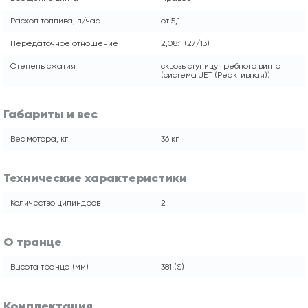
Расход топлива, л/час
от 5,1
Передаточное отношение
2,08:1 (27/13)
Степень сжатия
сквозь ступицу гребного винта
(система JET (Реактивная))
Габариты и вес
Вес мотора, кг
36 кг
Технические характеристики
Количество цилиндров
2
О транце
Высота транца (мм)
381 (S)
Комплектация