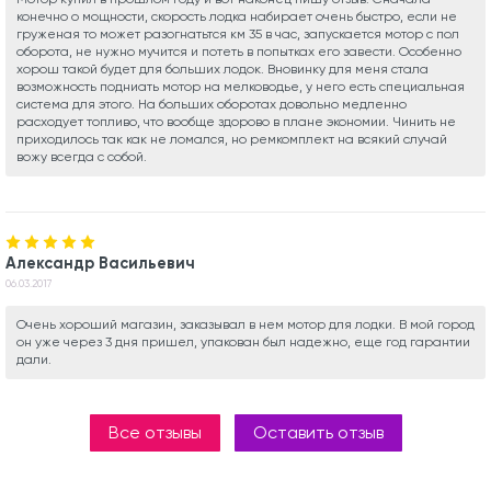
конечно о мощности, скорость лодка набирает очень быстро, если не
груженая то может разогнатьтся км 35 в час, запускается мотор с пол
оборота, не нужно мучится и потеть в попытках его завести. Особенно
хорош такой будет для больших лодок. Вновинку для меня стала
возможность подниать мотор на мелководье, у него есть специальная
система для этого. На больших оборотах довольно медленно
расходует топливо, что вообще здорово в плане экономии. Чинить не
приходилось так как не ломался, но ремкомплект на всякий случай
вожу всегда с собой.
Александр Васильевич
06.03.2017
Очень хороший магазин, заказывал в нем мотор для лодки. В мой город
он уже через 3 дня пришел, упакован был надежно, еще год гарантии
дали.
Все отзывы
Оставить отзыв