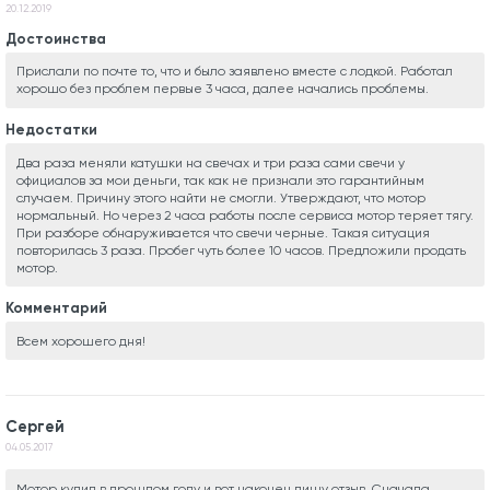
20.12.2019
Достоинства
Прислали по почте то, что и было заявлено вместе с лодкой. Работал
хорошо без проблем первые 3 часа, далее начались проблемы.
Недостатки
Два раза меняли катушки на свечах и три раза сами свечи у
официалов за мои деньги, так как не признали это гарантийным
случаем. Причину этого найти не смогли. Утверждают, что мотор
нормальный. Но через 2 часа работы после сервиса мотор теряет тягу.
При разборе обнаруживается что свечи черные. Такая ситуация
повторилась 3 раза. Пробег чуть более 10 часов. Предложили продать
мотор.
Комментарий
Всем хорошего дня!
Сергей
04.05.2017
Мотор купил в прошлом году и вот наконец пишу отзыв. Сначала