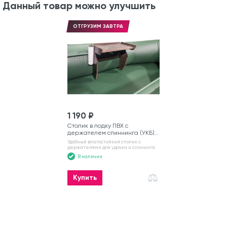
Данный товар можно улучшить
ОТГРУЗИМ ЗАВТРА
1 190 ₽
Столик в лодку ПВХ с
держателем спиннинга (УКБ)
№6
Удобный влагостойкий столик с
держателями для удочки и спининга
В наличии
Купить