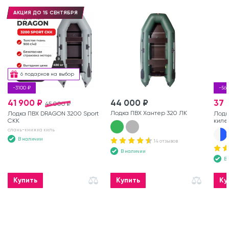
АКЦИЯ ДО 15 СЕНТЯБРЯ
6 подарков на выбор
-3100 ₽
-561
41 900 ₽
44 000 ₽
37 
45 000 ₽
Лодка ПВХ Хантер 320 ЛК
Лодка ПВХ DRAGON 3200 Sport
Лодк
СКК
киле
слань-книжка киль
В наличии
14 отзывов
В наличии
В
Купить
Купить
Ку