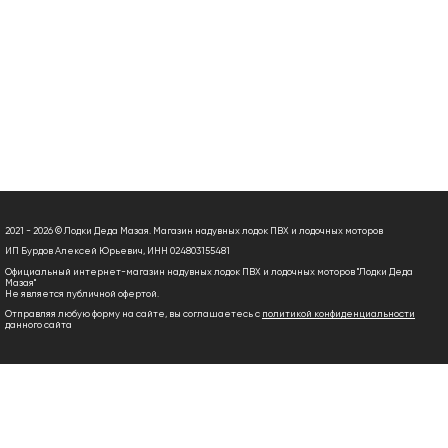
2021 - 2026 © Лодки Деда Мазая. Магазин надувных лодок ПВХ и лодочных моторов
ИП Бурдов Алексей Юрьевич, ИНН 024803155481
Официальный интернет-магазин надувных лодок ПВХ и лодочных моторов "Лодки Деда
Мазая"
Не является публичной офертой.
Отправляя любую форму на сайте, вы соглашаетесь с
политикой конфиденциальности
данного сайта