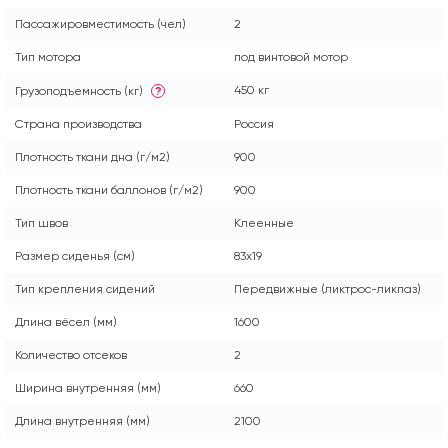
Пассажировместимость (чел)
2
Тип мотора
под винтовой мотор
450 кг
Грузоподъемность (кг)
?
Страна производства
Россия
Плотность ткани дна (г/м2)
900
Плотность ткани баллонов (г/м2)
900
Тип швов
Клеенные
Размер сиденья (см)
83х19
Тип крепления сидений
Передвижные (ликтрос-ликпаз)
Длина вёсел (мм)
1600
Количество отсеков
2
Ширина внутренняя (мм)
660
Длина внутренняя (мм)
2100