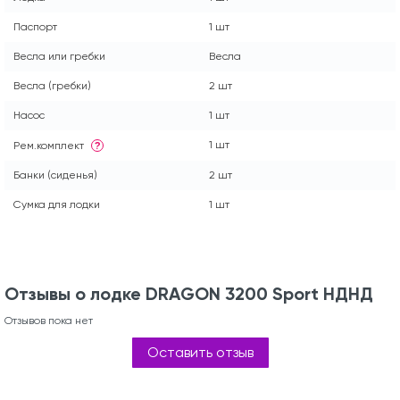
Паспорт
1 шт
Весла или гребки
Весла
Весла (гребки)
2 шт
Насос
1 шт
1 шт
Рем.комплект
?
Банки (сиденья)
2 шт
Сумка для лодки
1 шт
Отзывы о лодке DRAGON 3200 Sport НДНД
Отзывов пока нет
Оставить отзыв