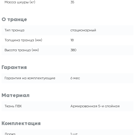
Масса шкуры (кг)
35
О транце
Тип транца
стационарный
Толщина транца (мм)
18
Высота транца (мм)
380
Гарантия
Гарантия на комплектующие
6 мес
Материал
Ткань ПВХ
Армированная 5-и слойная
Комплектация
Лодка
1 шт