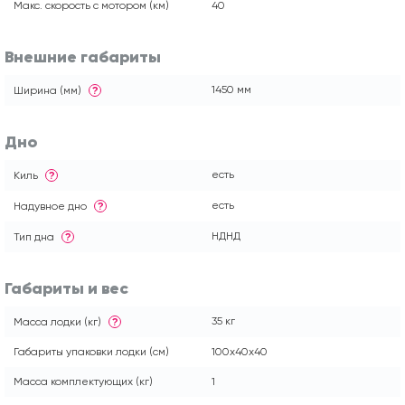
Макс. скорость с мотором (км)
40
Внешние габариты
1450 мм
Ширина (мм)
?
Дно
есть
Киль
?
есть
Надувное дно
?
НДНД
Тип дна
?
Габариты и вес
35 кг
Масса лодки (кг)
?
Габариты упаковки лодки (см)
100x40x40
Масса комплектующих (кг)
1