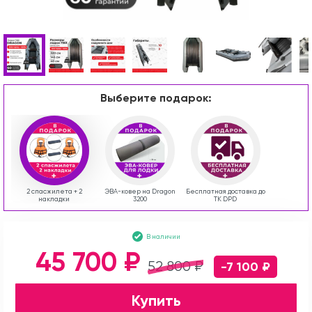
Выберите подарок:
2 спасжилета + 2
ЭВА-ковер на Dragon
Бесплатная доставка до
накладки
3200
ТК DPD
В наличии
45 700 ₽
52 800 ₽
-7 100 ₽
Купить