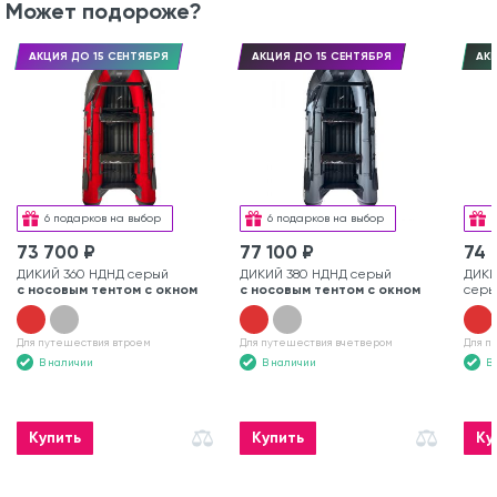
Может подороже?
АКЦИЯ ДО 15 СЕНТЯБРЯ
АКЦИЯ ДО 15 СЕНТЯБРЯ
АКЦ
6 подарков на выбор
6 подарков на выбор
73 700 ₽
77 100 ₽
74 
ДИКИЙ 360 НДНД серый
ДИКИЙ 380 НДНД серый
ДИКИ
с носовым тентом с окном
с носовым тентом с окном
серы
Для путешествия втроем
Для путешествия вчетвером
Для п
В наличии
В наличии
В
Купить
Купить
Ку