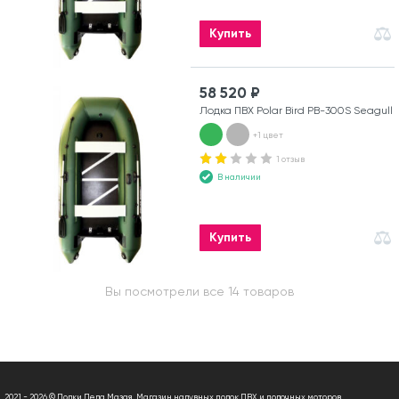
Купить
58 520 ₽
Лодка ПВХ Polar Bird PB-300S Seagull
+1 цвет
1 отзыв
В наличии
Купить
Вы посмотрели все 14 товаров
2021 - 2026 © Лодки Деда Мазая. Магазин надувных лодок ПВХ и лодочных моторов