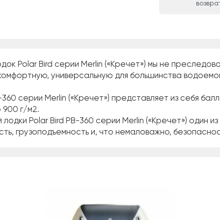
возвра
ок Polar Bird серии Merlin («Кречет») мы не преследо
комфортную, универсальную для большинства водоемов 
В-360 серии Merlin («Кречет») представляет из себя ба
 900 г/м2.
дки Polar Bird РВ-360 серии Merlin («Кречет») один из
ь, грузоподъемность и, что немаловажно, безопаснос