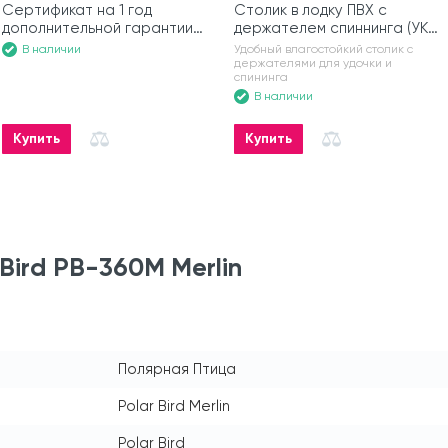
Сертификат на 1 год
Столик в лодку ПВХ с
дополнительной гарантии
держателем спиннинга (УКБ)
на моторную лодку
№6
Удобный влагостойкий столик с
В наличии
держателями для удочки и
спининга
В наличии
Купить
Купить
Bird PB-360M Merlin
Полярная Птица
Polar Bird Merlin
Polar Bird