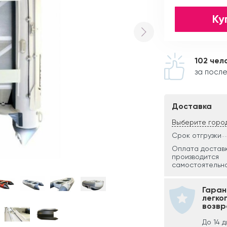
Ку
102 чел
за после
Доставка
Выберите горо
Срок отгрузки
Оплата достав
производится
самостоятельно
Гаран
легко
возвр
До 14 