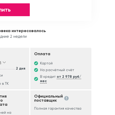
пить
овека интересовалось
дние 2 недели
Оплата
д
Картой
2 дня
На расчётный счёт
ки
В кредит
от 2 978 руб/
мес
 в ТК
тия
Официальный
го
поставщик
ата
Полная гарантия качества
дней на