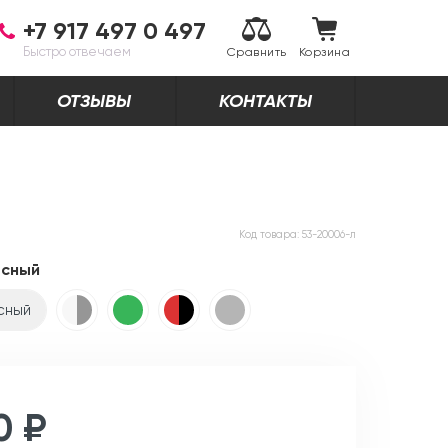
+7 917 497 0 497
Быстро отвечаем
Сравнить
Корзина
ОТЗЫВЫ
КОНТАКТЫ
Код товара:
53-20006-л
асный
сный
0 ₽