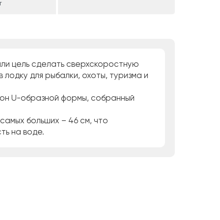
т
вали цель сделать сверхскоростную
лодку для рыбалки, охоты, туризма и
ллон U-образной формы, собранный
 самых больших – 46 см, что
ть на воде.