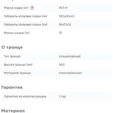
65.5 кг
Масса лодки (кг)
?
Габариты упаковки лодки (см)
120х62х4,5
Габариты упаковки слани (см)
96х72х12
Масса шкуры (кг)
37
О транце
Тип транца
стационарный
Высота транца (мм)
400
Материал транца
стеклокомпозит
Гарантия
Гарантия на комплектующие
1 год
Материал