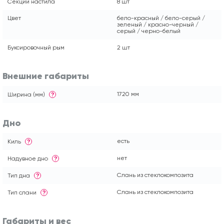
Секции настила
8 шт
Цвет
бело-красный / бело-серый /
зеленый / красно-черный /
серый / черно-белый
Буксировочный рым
2 шт
Внешние габариты
1720 мм
Ширина (мм)
?
Дно
есть
Киль
?
нет
Надувное дно
?
Слань из стеклокомпозита
Тип дна
?
Слань из стеклокомпозита
Тип слани
?
Габариты и вес