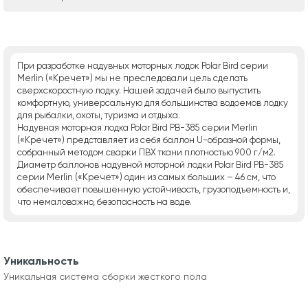
При разработке надувных моторных лодок Polar Bird серии
Merlin («Кречет») мы не преследовали цель сделать
сверхскоростную лодку. Нашей задачей было выпустить
комфортную, универсальную для большинства водоемов лодку
для рыбалки, охоты, туризма и отдыха.
Надувная моторная лодка Polar Bird РВ-385 серии Merlin
(«Кречет») представляет из себя баллон U-образной формы,
собранный методом сварки ПВХ ткани плотностью 900 г/м2.
Диаметр баллонов надувной моторной лодки Polar Bird РВ-385
серии Merlin («Кречет») один из самых больших – 46 см, что
обеспечивает повышенную устойчивость, грузоподъемность и,
что немаловажно, безопасность на воде.
Уникальность
Уникальная система сборки жесткого пола