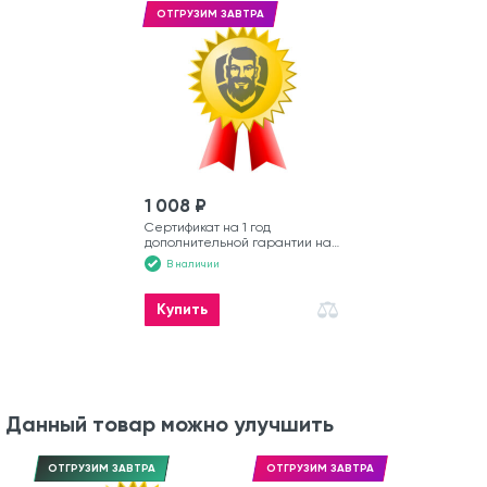
ОТГРУЗИМ ЗАВТРА
1 008 ₽
Сертификат на 1 год
дополнительной гарантии на
моторную лодку
В наличии
Купить
Данный товар можно улучшить
ОТГРУЗИМ ЗАВТРА
ОТГРУЗИМ ЗАВТРА