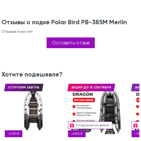
Отзывы о лодке Polar Bird PB-385M Merlin
Отзывов пока нет
Оставить отзыв
Хотите подешевле?
ОТГРУЗИМ ЗАВТРА
АКЦИЯ ДО 15 СЕНТЯБРЯ
АКЦ
6 подарков на выбор
-4790 ₽
-6300 ₽
-136