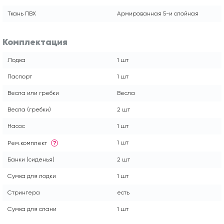
Ткань ПВХ
Армированная 5-и слойная
Комплектация
Лодка
1 шт
Паспорт
1 шт
Весла или гребки
Весла
Весла (гребки)
2 шт
Насос
1 шт
1 шт
Рем.комплект
?
Банки (сиденья)
2 шт
Сумка для лодки
1 шт
Стрингера
есть
Сумка для слани
1 шт