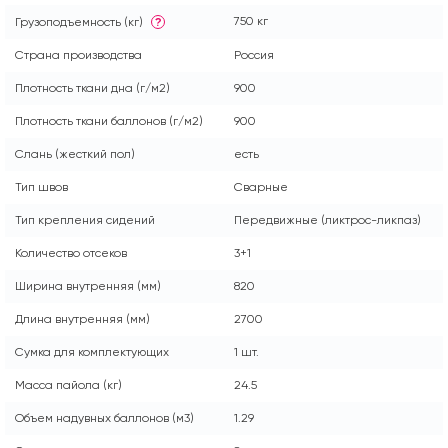
750 кг
Грузоподъемность (кг)
?
Страна производства
Россия
Плотность ткани дна (г/м2)
900
Плотность ткани баллонов (г/м2)
900
Слань (жесткий пол)
есть
Тип швов
Сварные
Тип крепления сидений
Передвижные (ликтрос-ликпаз)
Количество отсеков
3+1
Ширина внутренняя (мм)
820
Длина внутренняя (мм)
2700
Сумка для комплектующих
1 шт.
Масса пайола (кг)
24.5
Объем надувных баллонов (м3)
1.29