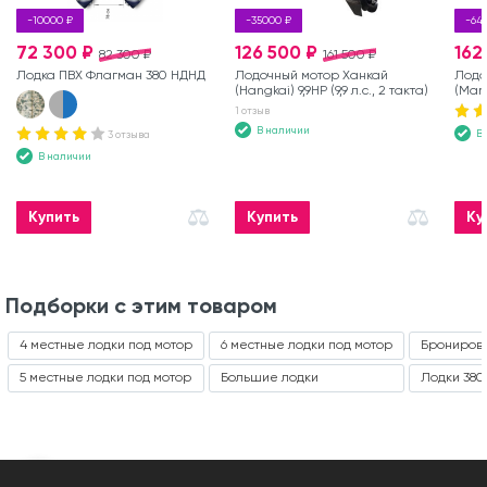
-10000 ₽
-35000 ₽
-64
72 300 ₽
126 500 ₽
162
82 300 ₽
161 500 ₽
Лодка ПВХ Флагман 380 НДНД
Лодочный мотор Ханкай
Лодо
(Hangkai) 9,9HP (9,9 л.с., 2 такта)
(Marl
такта
1 отзыв
В наличии
В
3 отзыва
В наличии
Купить
Купить
Ку
Подборки с этим товаром
4 местные лодки под мотор
6 местные лодки под мотор
Брониров
5 местные лодки под мотор
Большие лодки
Лодки 380