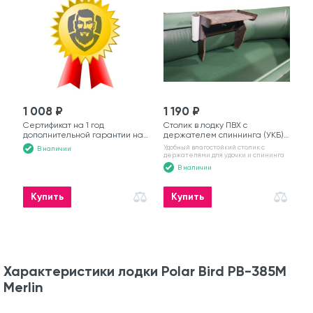
1 008 ₽
1 190 ₽
Сертификат на 1 год
Столик в лодку ПВХ с
дополнительной гарантии на
держателем спиннинга (УКБ)
моторную лодку
№6
Удобный влагостойкий столик с
В наличии
держателями для удочки и спининга
В наличии
Купить
Купить
Характеристики лодки Polar Bird PB-385M
Merlin