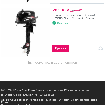
90 500 ₽
116 000 ₽
Лодочный мотор Хайди (Hidea)
HD5FHS (5 л.с., 2 такта) с баком
В наличии
Купить
Вы посмотрели все 8 товаров
2021 - 2026 © Лодки Деда Мазая. Магазин надувных лодок ПВХ и лодочных моторов
ИП Бурдов Алексей Юрьевич, ИНН 024803155481
Официальный интернет-магазин надувных лодок ПВХ и лодочных моторов "Лодки Деда
Мазая"
Не является публичной офертой.