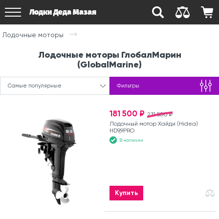
Лодки Деда Мазая
Лодочные моторы
Лодочные моторы ГлобалМарин
(GlobalMarine)
Самые популярные
Фильтры
181 500 ₽
231 500 ₽
Лодочный мотор Хайди (Hidea)
HD9,9PRO
В наличии
Купить