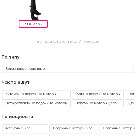
Нет в наличии
Вы посмотрели все 9 товаров
По типу
Бензиновые лодочные
Часто ищут
Китайские лодочные моторы
Ручные лодочные моторы
Лодо
Четырехтактные лодочные моторы
Лодочные моторы 9,9 лс
Дву
По мощности
4 тактные 5 лс
Лодочные моторы 3 лс
Лодочные моторы 