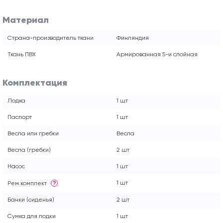
Материал
Страна-производитель ткани
Финляндия
Ткань ПВХ
Армированная 5-и слойная
Комплектация
Лодка
1 шт
Паспорт
1 шт
Весла или гребки
Весла
Весла (гребки)
2 шт
Насос
1 шт
1 шт
Рем.комплект
?
Банки (сиденья)
2 шт
Сумка для лодки
1 шт