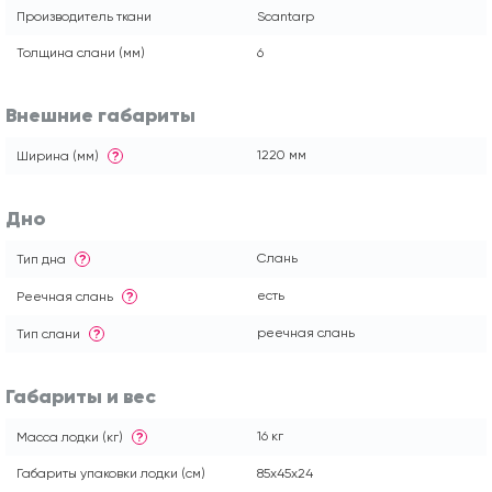
Производитель ткани
Scantarp
Толщина слани (мм)
6
Внешние габариты
1220 мм
Ширина (мм)
?
Дно
Слань
Тип дна
?
есть
Реечная слань
?
реечная слань
Тип слани
?
Габариты и вес
16 кг
Масса лодки (кг)
?
Габариты упаковки лодки (см)
85x45x24