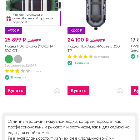
Мягкая накладка с
сумкойНавесной транецв
подарок!
-9700 ₽
-2600 ₽
25 899 ₽
24 100 ₽
17 
35 599 ₽
26 700 ₽
Лодк
Лодка ПВХ Юкона (YUKONA)
Лодка ПВХ Аква-Мастер 300
(вес
300 GT
ТР
В
38 отзывов
В наличии
3 варианта до 32 699 ₽
1 отзыв
В наличии
Купить
Купить
Ку
Отличный вариант надувной лодки, который подойдет как
профессиональным рыбакам и охотникам, так и для отдыха на
воде для всей семьи.
Реечная слань состоит из 4-ех реек, толщиной 6-7 мм