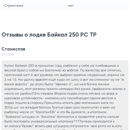
Стрингера
нет
Отзывы о лодке Байкал 250 РС ТР
Станислав
23.10.2018
Купил Байкал 250 в прошлом году, рыбачил у себя на тамбовщине и
весной брал с собой на Бахтемир за воблой. По качеству всё отлично,
претензий нет! А вот размер что выбрал крайне неудачный, короче не
2 не 1.5. На удочку вдвоём ещё куда не шло, а вот на спиннинг ну не "в
какие ворота". до этого была "Уфимка-2", на ней более менее
нормально, этот размер просто чемодан без ручки ,(выбросить-жалко и
нести не удобно)!Это первое.Второе:лодка очень лёгкая на воде и
курсовая устойчивость- никакая,чуть переборщил одним вислом и
лодка пошла в сторону.Пришлось клеить два маленьких киля по
300р.шт. на каждый баллон.Третье:один раз перепутал и взял на
рыбалку насос от "Касатки335" и что Вы думаете, в клапанах
"Байкала"штуцер от "Касатки" болтается и травит!Не ужели нельзя
было поставить универсальные клапана???Теперь приходится к
эл.насосу"Браво" возить два штуцера,получается -вся рота не в ногу