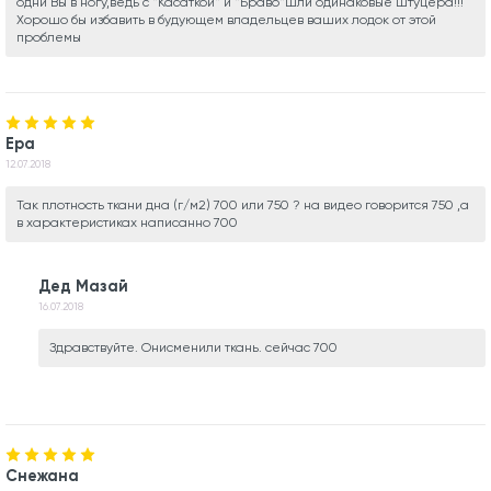
одни Вы в ногу,ведь с "Касаткой" и "Браво"шли одинаковые штуцера!!!
Хорошо бы избавить в будующем владельцев ваших лодок от этой
проблемы
Ера
12.07.2018
Так плотность ткани дна (г/м2) 700 или 750 ? на видео говорится 750 ,а
в характеристиках написанно 700
Дед Мазай
16.07.2018
Здравствуйте. Онисменили ткань. сейчас 700
Снежана