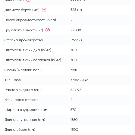
325 мм
Диаметр борта (мм)
?
Пассажировместимость (чел)
2
220 кг
Грузоподъемность (кг)
?
Страна производства
Россия
Плотность ткани дна (г/м2)
700
Плотность ткани баллонов (г/м2)
700
Слань (жесткий пол)
есть
Тип швов
Клеенные
Размер сиденья (см)
64x19,5
Количество отсеков
2
Ширина внутренняя (мм)
570
Длина внутренняя (мм)
1850
Длина вёсел (мм)
1500