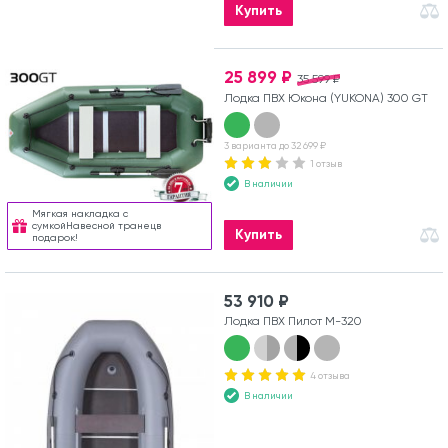
Купить
25 899 ₽
35 599 ₽
Лодка ПВХ Юкона (YUKONA) 300 GT
3 варианта до 32 699 ₽
1 отзыв
В наличии
Мягкая накладка с
сумкойНавесной транецв
Купить
подарок!
53 910 ₽
Лодка ПВХ Пилот М-320
4 отзыва
В наличии