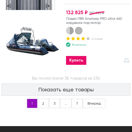
132 825 ₽
150 990 ₽
Лодка ПВХ Альтаир PRO ultra 460
надувная под мотор
2 отзыва
В наличии
Купить
Вы посмотрели 36 товаров из 234
Показать еще товары
1
2
3
…
7
Вперед