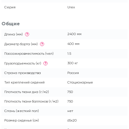
Серия
Urex
Общие
2400 мм
Длина (мм)
?
400 мм
Диаметр борта (мм)
?
Пассажировместимость (чел)
1.5
300 кг
Грузоподъемность (кг)
?
Страна производства
Россия
Тип креплений сидений
Стационарные
Плотность ткани дна (г/м2)
750
Плотность ткани баллонов (г/м2)
750
Слань (жесткий пол)
нет
Размер сиденья (см)
65x20