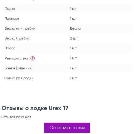
Лодка
1 шт
Паспорт
1 шт
Весла или гребки
Весла
Весла (гребки)
2 шт
Насос
1 шт
1 шт
Рем.комплект
?
Банки (сиденья)
1 шт
Сумка для лодки
1 шт
Отзывы о лодке Urex 17
Отзывов пока нет
Оставить отзыв