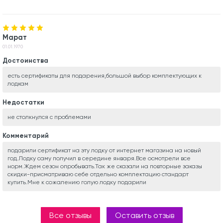
Марат
01.01.1970
Достоинства
есть сертификаты для подарения,большой выбор комплектующих к
лодкам
Недостатки
не столкнулся с проблемами
Комментарий
подарили сертификат на эту лодку от интернет магазина на новый
год.Лодку саму получил в середине января.Все осмотрели все
норм.Ждем сезон опробывать.Так же сказали на повторные заказы
скидки-присматриваю себе отдельно комплектацию стандарт
купить.Мне к сожалению голую лодку подарили
Все отзывы
Оставить отзыв