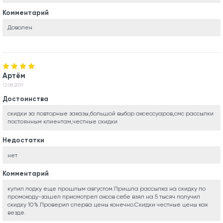
Комментарий
Доволен
Артём
12.08.2019
Достоинства
скидки за повторные заказы,большой выбор аксессуаров,смс рассылки
постоянным клиентам,честные скидки
Недостатки
нет
Комментарий
купил лодку еще прошлым августом.Пришла рассылка на скидку по
промокоду-зашел присмотрел аксов себе взял на 5 тысяч получил
скидку 10%.Проверил сперва цены конечно.Скидки честные цены как
везде.