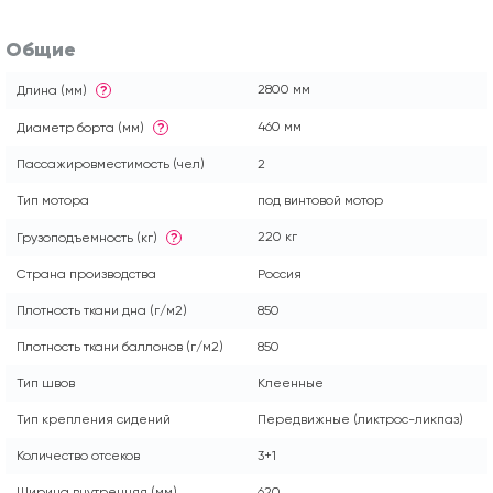
Общие
2800 мм
Длина (мм)
?
460 мм
Диаметр борта (мм)
?
Пассажировместимость (чел)
2
Тип мотора
под винтовой мотор
220 кг
Грузоподъемность (кг)
?
Страна производства
Россия
Плотность ткани дна (г/м2)
850
Плотность ткани баллонов (г/м2)
850
Тип швов
Клеенные
Тип крепления сидений
Передвижные (ликтрос-ликпаз)
Количество отсеков
3+1
Ширина внутренняя (мм)
620