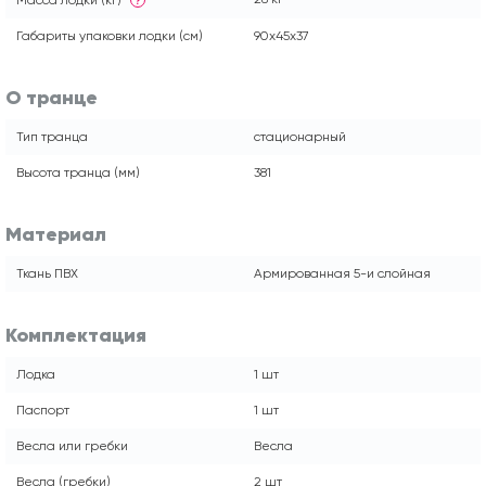
Масса лодки (кг)
?
Габариты упаковки лодки (см)
90x45x37
О транце
Тип транца
стационарный
Высота транца (мм)
381
Материал
Ткань ПВХ
Армированная 5-и слойная
Комплектация
Лодка
1 шт
Паспорт
1 шт
Весла или гребки
Весла
Весла (гребки)
2 шт