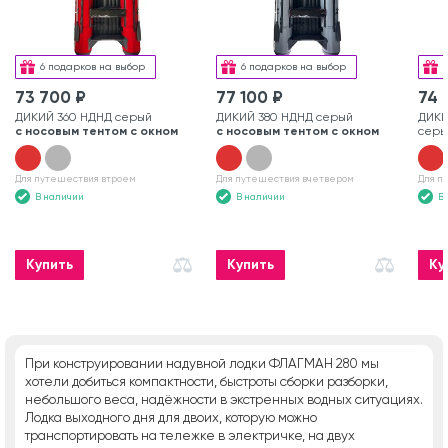
6 подарков на выбор
6 подарков на выбор
73 700 ₽
77 100 ₽
74 
ДИКИЙ 360 НДНД серый
ДИКИЙ 380 НДНД серый
ДИКИ
с носовым тентом с окном
с носовым тентом с окном
серы
Для путешествия втроем
Для путешествия вчетвером
Для п
В наличии
В наличии
В
Купить
Купить
Ку
При конструировании надувной лодки ФЛАГМАН 280 мы
хотели добиться компактности, быстроты сборки разборки,
небольшого веса, надёжности в экстренных водных ситуациях.
Лодка выходного дня для двоих, которую можно
транспортировать на тележке в электричке, на двух