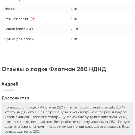
Насос
1 шт
1 шт
Рем.комплект
?
Банки (сиденья)
2 шт
Сумка для лодки
1 шт
Отзывы о лодке Флагман 280 НДНД
Андрей
12.02.2020
Достоинства
пользовался лодкой Флагман 280 пять лет в комплекте с suzuki 2,5 4-
хтактным движком. Для перемещения на квадрике к озерам в тундре
незаменимая . Подарил товарищу-пенсионеру. Купил Флагман 330U,
немного не то, лишний вес. Для рыбалки одному идеальна 280 . Радует
диаметр баллона 46мм, на свежем волнении хорошо отыгрывает. Буду
возвращаться к 280.