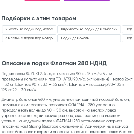
Подборки с этим товаром
2 местные лодки под мотор
Двухместные лодки для рыбалки
Лодк
3 местные лодки под мотор
Лодки для охоты
Лодк
Описание лодки Флагман 280 НДНД
Под мотором SUZUKI 2. 4т. один человек 90 кг. 15 км./ч Были
проведены испытания и под TOHATSU 9.8 л/с. 6кг (бензин) + мотор 26кг
= 32 кг. Шкипер 90 кг. 33 — 35 км/ч. Шкипер + пассажир 90+105 кг =
195 кг 29 – 30 км/ч.
Диаметр баллонов 460 мм, умеренно приподнятый носовой баллон,
небольшая килеватость, позволяет ФЛАГМАН 280 уверенно
преодолевать волны до 40 – 50 см. высотой.На вёслах лодка
управляется легко, динамика разгона, скольжение, на высшем
уровне. На надувной лодке ФЛАГМАН 280 установлена опорная
пластина Fast Sliding (быстрое скольжение). Асиметричные конуса
концов баллонов в корме и опорная пластина помогают лодке быстро