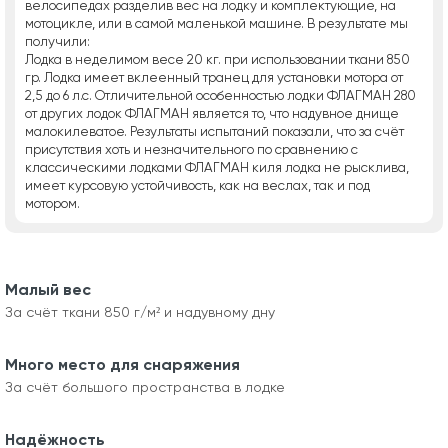
велосипедах разделив вес на лодку и комплектующие, на
мотоцикле, или в самой маленькой машине. В результате мы
получили:
Лодка в неделимом весе 20 кг. при использовании ткани 850
гр. Лодка имеет вклеенный транец для установки мотора от
2,5 до 6 л.с. Отличительной особенностью лодки ФЛАГМАН 280
от других лодок ФЛАГМАН является то, что надувное днище
малокилеватое. Результаты испытаний показали, что за счёт
присутствия хоть и незначительного по сравнению с
классическими лодками ФЛАГМАН киля лодка не рысклива,
имеет курсовую устойчивость, как на веслах, так и под
мотором.
Малый вес
За счёт ткани 850 г/м² и надувному дну
Много место для снаряжения
За счёт большого пространства в лодке
Надёжность