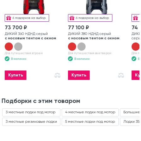
6 подарков на выбор
6 подарков на выбор
73 700 ₽
77 100 ₽
74 
ДИКИЙ 360 НДНД серый
ДИКИЙ 380 НДНД серый
ДИКИ
с носовым тентом с окном
с носовым тентом с окном
серы
Для путешествия втроем
Для путешествия вчетвером
Для п
В наличии
В наличии
В
Купить
Купить
Ку
Подборки с этим товаром
3 местные лодки под мотор
4 местные лодки под мотор
Большие 
3 местные резиновые лодки
5 местные лодки под мотор
Лодки 35