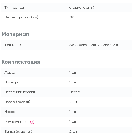
Тип транца
стационарный
Высота транца (мм)
381
Материал
Ткань ПВХ
Армированная 5-и слойная
Комплектация
Лодка
1 шт
Паспорт
1 шт
Весла или гребки
Весла
Весла (гребки)
2 шт
Насос
1 шт
1 шт
Рем.комплект
?
Банки (сиденья)
2 шт