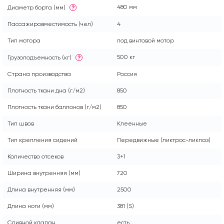
480 мм
Диаметр борта (мм)
?
Пассажировместимость (чел)
4
Тип мотора
под винтовой мотор
500 кг
Грузоподъемность (кг)
?
Страна производства
Россия
Плотность ткани дна (г/м2)
850
Плотность ткани баллонов (г/м2)
850
Тип швов
Клеенные
Тип крепления сидений
Передвижные (ликтрос-ликпаз)
Количество отсеков
3+1
Ширина внутренняя (мм)
720
Длина внутренняя (мм)
2500
Длина ноги (мм)
381 (S)
Сливной клапан
есть