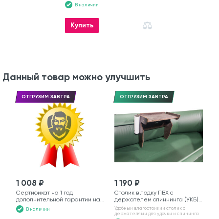
лодку
В наличии
Купить
Данный товар можно улучшить
ОТГРУЗИМ ЗАВТРА
ОТГРУЗИМ ЗАВТРА
1 008 ₽
1 190 ₽
Сертификат на 1 год
Столик в лодку ПВХ с
дополнительной гарантии на
держателем спиннинга (УКБ)
моторную лодку
№6
Удобный влагостойкий столик с
В наличии
держателями для удочки и спининга