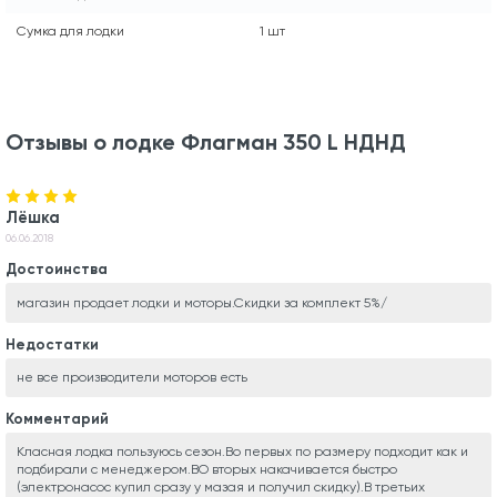
Сумка для лодки
1 шт
Отзывы о лодке Флагман 350 L НДНД
Лёшка
06.06.2018
Достоинства
магазин продает лодки и моторы.Скидки за комплект 5%/
Недостатки
не все производители моторов есть
Комментарий
Класная лодка пользуюсь сезон.Во первых по размеру подходит как и
подбирали с менеджером.ВО вторых накачивается быстро
(электронасос купил сразу у мазая и получил скидку).В третьих