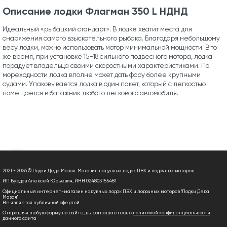
Описание лодки Флагман 350 L НДНД
Идеальный «рыбацкий стандарт». В лодке хватит места для
снаряжения самого взыскательного рыбака. Благодаря небольшому
весу лодки, можно использовать мотор минимальной мощности. В то
же время, при установке 15-18 сильного подвесного мотора, лодка
порадует владельца своими скоростными характеристиками. По
мореходности лодка вполне может дать фору более крупными
судами. Упаковывается лодка в один пакет, который с легкостью
помещается в багажник любого легкового автомобиля.
2021 - 2026 © Лодки Деда Мазая. Магазин надувных лодок ПВХ и лодочных моторов
ИП Бурдов Алексей Юрьевич, ИНН 024803155481
Официальный интернет-магазин надувных лодок ПВХ и лодочных моторов "Лодки Деда
Мазая"
Не является публичной офертой.
Отправляя любую форму на сайте, вы соглашаетесь с
политикой конфиденциальности
данного сайта