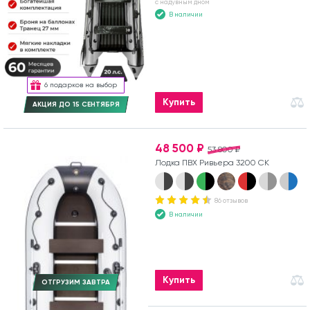
с надувным дном
В наличии
6 подарков на выбор
Купить
АКЦИЯ ДО 15 СЕНТЯБРЯ
48 500 ₽
53 800 ₽
Лодка ПВХ Ривьера 3200 СК
86 отзывов
В наличии
Купить
ОТГРУЗИМ ЗАВТРА