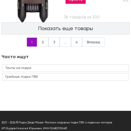
Вы посмотрели 36 товаров из 200
Показать еще товары
1
2
3
…
6
Вперед
Часто ищут
Тенты на лодки
Гребные лодки ПВХ
2021 - 2026 © Лодки Деда Мазая. Магазин надувных лодок ПВХ и лодочных моторов
ИП Бурдов Алексей Юрьевич, ИНН 024803155481