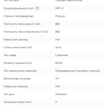
Тип мотора
под винтовой мотор
450 кг
Грузоподъемность (кг)
?
Страна производства
Россия
Плотность ткани дна (г/м2)
850
Плотность ткани баллонов (г/м2)
850
Навесной транец
Нет
Слань (жесткий пол)
есть
Тип швов
Сварные
Размер сиденья (см)
81x20
Тип крепления сидений
Передвижные (ликтрос-ликпаз)
Количество отсеков
3+1
Навесной транец
Нет
Тип дна
Плоское
Толщина слани (мм)
9