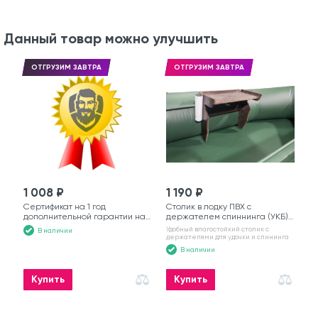
Данный товар можно улучшить
ОТГРУЗИМ ЗАВТРА
ОТГРУЗИМ ЗАВТРА
1 008 ₽
1 190 ₽
Сертификат на 1 год
Столик в лодку ПВХ с
дополнительной гарантии на
держателем спиннинга (УКБ)
моторную лодку
№6
Удобный влагостойкий столик с
В наличии
держателями для удочки и спининга
В наличии
Купить
Купить