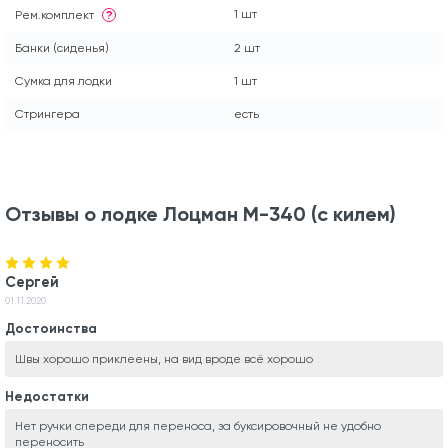
1 шт
Рем.комплект
?
Банки (сиденья)
2 шт
Сумка для лодки
1 шт
Стрингера
есть
Отзывы о лодке Лоцман М-340 (с килем)
Сергей
01.11.2020
Достоинства
Швы хорошо приклеены, на вид вроде всё хорошо
Недостатки
Нет ручки спереди для переноса, за буксировочный не удобно
переносить