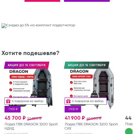
Хотите подешевле?
АКЦИЯ ДО 15 СЕНТЯБРЯ
АКЦИЯ ДО 15 СЕНТЯБРЯ
6 подарков на выбор
6 подарков на выбор
-7100 ₽
-3100 ₽
45 700 ₽
41 900 ₽
44 
52 800 ₽
45 000 ₽
Лодк
Лодка ПВХ DRAGON 3200 Sport
Лодка ПВХ DRAGON 3200 Sport
НДНД
СКК
с надувным дном
слань-книжка киль