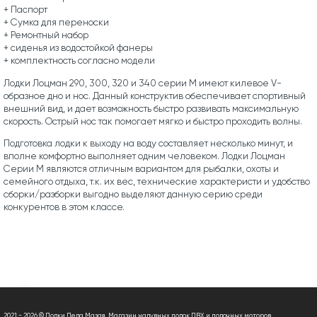
+ Паспорт
+ Сумка для переноски
+ Ремонтный набор
+ сиденья из водостойкой фанеры
+ комплектность согласно модели
Лодки Лоцман 290, 300, 320 и 340 серии М имеют килевое V-
образное дно и нос. Данный конструктив обеспечивает спортивный
внешний вид, и дает возможность быстро развивать максимальную
скорость. Острый нос так помогает мягко и быстро проходить волны.
Подготовка лодки к выходу на воду составляет несколько минут, и
вполне комфортно выполняет одним человеком. Лодки Лоцман
Серии М являются отличным вариантом для рыбалки, охоты и
семейного отдыха, т.к. их вес, технические характеристи и удобство
сборки/разборки выгодно выделяют данную серию среди
конкурентов в этом классе.
2021 - 2026 © Лодки Деда Мазая. Магазин надувных лодок ПВХ и лодочных моторов