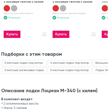
с носовым тентом с окном
с носовым тентом с окном
серы
Для путешествия втроем
Для путешествия вчетвером
Для п
В наличии
В наличии
В
Купить
Купить
Ку
Подборки с этим товаром
3 местные лодки под мотор
4 местные лодки под мотор
Большие 
3 местные резиновые лодки
5 местные лодки под мотор
Лодки 34
Описание лодки Лоцман М-340 (с килем)
В комплект входят:
+ 2 алюминиевых весла
+ Насос 5 литров