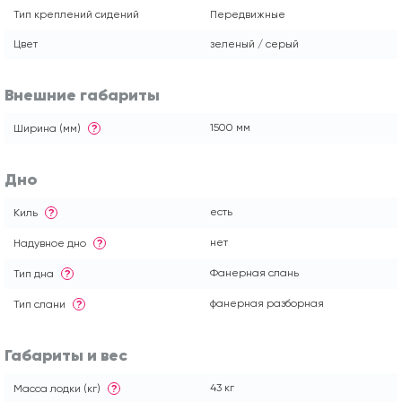
Тип креплений сидений
Передвижные
Цвет
зеленый / серый
Внешние габариты
1500 мм
Ширина (мм)
?
Дно
есть
Киль
?
нет
Надувное дно
?
Фанерная слань
Тип дна
?
фанерная разборная
Тип слани
?
Габариты и вес
43 кг
Масса лодки (кг)
?