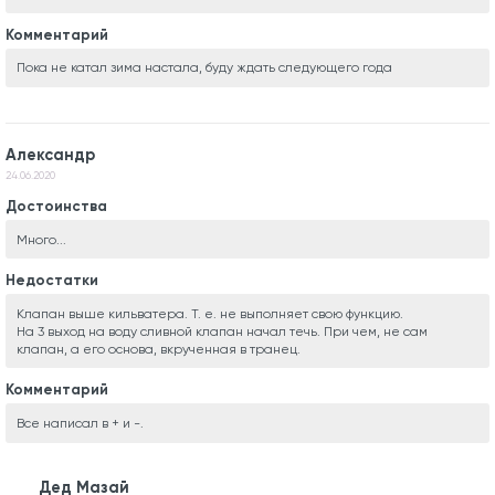
Комментарий
Пока не катал зима настала, буду ждать следующего года
Александр
24.06.2020
Достоинства
Много...
Недостатки
Клапан выше кильватера. Т. е. не выполняет свою функцию.
На 3 выход на воду сливной клапан начал течь. При чем, не сам
клапан, а его основа, вкрученная в транец.
Комментарий
Все написал в + и -.
Дед Мазай