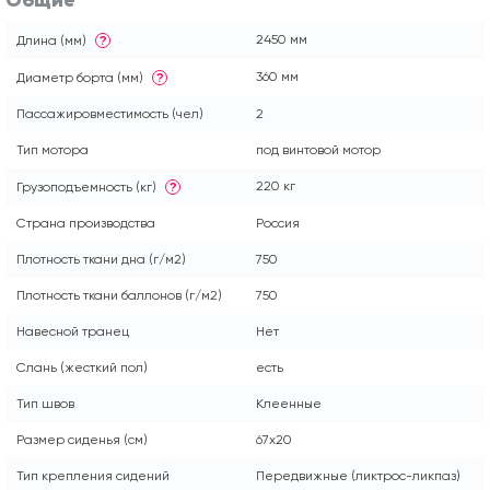
2450 мм
Длина (мм)
?
360 мм
Диаметр борта (мм)
?
Пассажировместимость (чел)
2
Тип мотора
под винтовой мотор
220 кг
Грузоподъемность (кг)
?
Страна производства
Россия
Плотность ткани дна (г/м2)
750
Плотность ткани баллонов (г/м2)
750
Навесной транец
Нет
Слань (жесткий пол)
есть
Тип швов
Клеенные
Размер сиденья (см)
67x20
Тип крепления сидений
Передвижные (ликтрос-ликпаз)