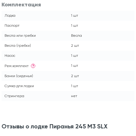
Комплектация
Лодка
1 шт
Паспорт
1 шт
Весла или гребки
Весла
Весла (гребки)
2 шт
Насос
1 шт
1 шт
Рем.комплект
?
Банки (сиденья)
2 шт
Сумка для лодки
1 шт
Стрингера
нет
Отзывы о лодке Пиранья 245 М3 SLХ