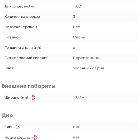
Длина вёсел (мм)
1500
Количество отсеков
3
Навесной транец
Нет
Тип дна
Слань
Толщина слани (мм)
6
Тип креплений сидений
Передвижные
Цвет
зеленый / серый
Внешние габариты
1300 мм
Ширина (мм)
?
Дно
нет
Киль
?
нет
Надувное дно
?