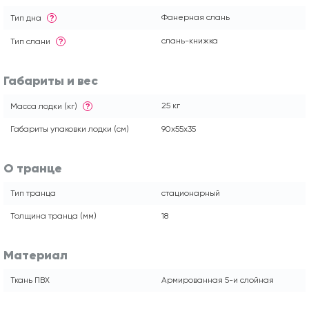
Фанерная слань
Тип дна
?
слань-книжка
Тип слани
?
Габариты и вес
25 кг
Масса лодки (кг)
?
Габариты упаковки лодки (см)
90x55x35
О транце
Тип транца
стационарный
Толщина транца (мм)
18
Материал
Ткань ПВХ
Армированная 5-и слойная