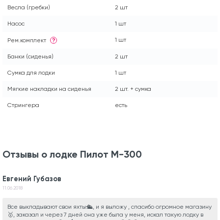
Весла (гребки)
2 шт
Насос
1 шт
1 шт
Рем.комплект
?
Банки (сиденья)
2 шт
Сумка для лодки
1 шт
Мягкие накладки на сиденья
2 шт. + сумка
Стрингера
есть
Отзывы о лодке Пилот М-300
Евгений Губазов
11.06.2018
Все выкладывают свои яхты🛳, и я выложу , спасибо огромное магазину
🥇, заказал и через 7 дней она уже была у меня, искал такую лодку в