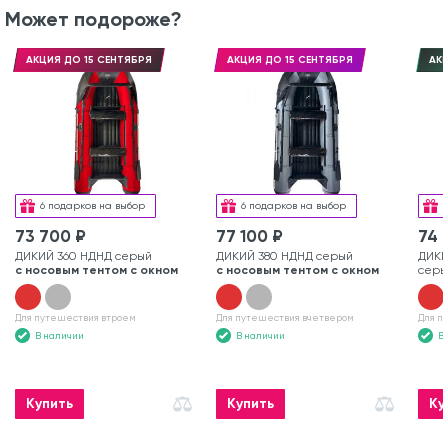
Может подороже?
АКЦИЯ ДО 15 СЕНТЯБРЯ
АКЦИЯ ДО 15 СЕНТЯБРЯ
АКЦ
6 подарков на выбор
6 подарков на выбор
73 700 ₽
77 100 ₽
74 
ДИКИЙ 360 НДНД серый
ДИКИЙ 380 НДНД серый
ДИКИ
с носовым тентом с окном
с носовым тентом с окном
серы
Для путешествия втроем
Для путешествия вчетвером
Для п
В наличии
В наличии
В
Купить
Купить
Ку