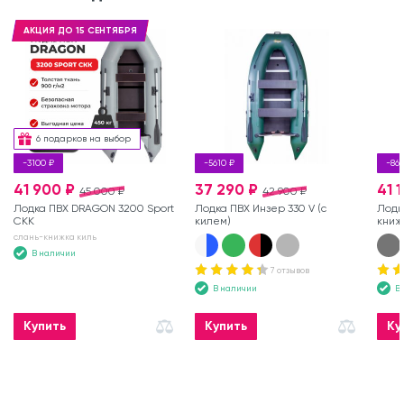
АКЦИЯ ДО 15 СЕНТЯБРЯ
6 подарков на выбор
-3100 ₽
-5610 ₽
-861
41 900 ₽
37 290 ₽
41 
45 000 ₽
42 900 ₽
Лодка ПВХ DRAGON 3200 Sport
Лодка ПВХ Инзер 330 V (с
Лодк
СКК
килем)
книж
слань-книжка киль
В наличии
7 отзывов
В наличии
В
Купить
Купить
Ку