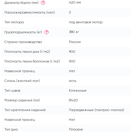
420 мм
Диаметр борта (мм)
?
Пассажировместимость (чел)
3
Тип мотора
под винтовой мотор
380 кг
Грузоподъемность (кг)
?
Страна производства
Россия
Плотность ткани дна (г/м2)
900
Плотность ткани баллонов (г/м2)
900
Навесной транец
Нет
Слань (жесткий пол)
есть
Тип швов
Клеенные
Размер сиденья (см)
81x20
Тип крепления сидений
Передвижные (ликтрос-ликпаз)
Навесной транец
Нет
Тип дна
Плоское