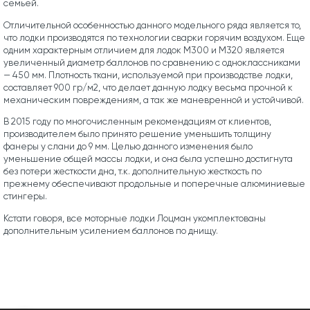
семьей.
Отличительной особенностью данного модельного ряда является то,
что лодки производятся по технологии сварки горячим воздухом. Еще
одним характерным отличием для лодок М300 и М320 является
увеличенный диаметр баллонов по сравнению с одноклассниками
— 450 мм. Плотность ткани, используемой при производстве лодки,
составляет 900 гр/м2, что делает данную лодку весьма прочной к
механическим повреждениям, а так же маневренной и устойчивой.
В 2015 году по многочисленным рекомендациям от клиентов,
производителем было принято решение уменьшить толщину
фанеры у слани до 9 мм. Целью данного изменения было
уменьшение общей массы лодки, и она была успешно достигнута
без потери жесткости дна, т.к. дополнительную жесткость по
прежнему обеспечивают продольные и поперечные алюминиевые
стингеры.
Кстати говоря, все моторные лодки Лоцман укомплектованы
дополнительным усилением баллонов по днищу.