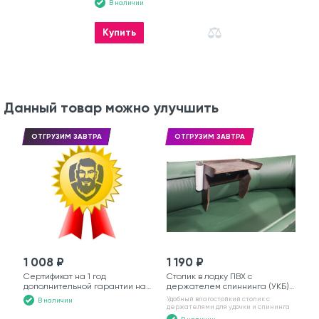
В наличии
Купить
Данный товар можно улучшить
ОТГРУЗИМ ЗАВТРА
ОТГРУЗИМ ЗАВТРА
1 008 ₽
1 190 ₽
Сертификат на 1 год
Столик в лодку ПВХ с
дополнительной гарантии на
держателем спиннинга (УКБ)
моторную лодку
№6
Удобный влагостойкий столик с
В наличии
держателями для удочки и спининга