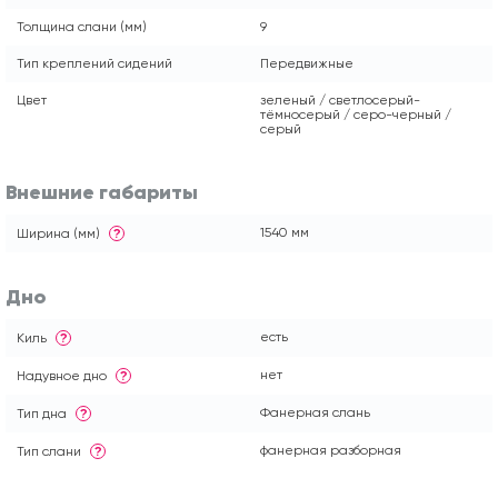
Толщина слани (мм)
9
Тип креплений сидений
Передвижные
Цвет
зеленый / светлосерый-
тёмносерый / серо-черный /
серый
Внешние габариты
1540 мм
Ширина (мм)
?
Дно
есть
Киль
?
нет
Надувное дно
?
Фанерная слань
Тип дна
?
фанерная разборная
Тип слани
?