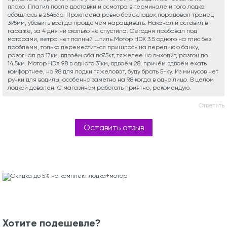
плохо. Платил после доставки и осмотра в терминале и того лодка
обошлась в 25456р. Проклеена ровно без складок,порадовал транец
395мм, убавить всегда проще чем наращивать. Накачал и оставил в
гараже, за 4 дня ни сколько не спустила. Сегодня пробовал под
моторами, ветра нет полный штиль.Мотор HDX 3.5 одного на глис без
проблемм, только переместиться пришлось на переднюю банку,
разогнал до 17км. вдвоём оба по75кг, тяжелее но выходит, разгон до
14,5км. Мотор HDX 9.8 в одного 31км, вдвоём 28, причём вдвоём ехать
комфортнее, но 9.8 для лодки тяжеловат, буду брать 5-ку. Из минусов нет
ручки для водилы, особенно заметно на 9.8 когда в одно лицо. В целом
лодкой доволен. С магазином работать приятно, рекомендую.
Ответить
Оставить отзыв
Хотите подешевле?