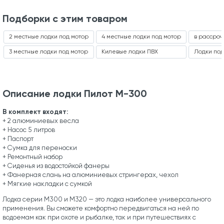
Подборки с этим товаром
2 местные лодки под мотор
4 местные лодки под мотор
в рассроч
3 местные лодки под мотор
Килевые лодки ПВХ
Лодки под
Описание лодки Пилот М-300
В комплект входят:
+ 2 алюминиевых весла
+ Насос 5 литров
+ Паспорт
+ Сумка для переноски
+ Ремонтный набор
+ Сиденья из водостойкой фанеры
+ Фанерная слань на алюминиевых стрингерах, чехол
+ Мягкие накладки с сумкой
Лодка серии М300 и М320 — это лодка наиболее универсального
применения. Вы сможете комфортно передвигаться на ней по
водоемам как при охоте и рыбалке, так и при путешествиях с