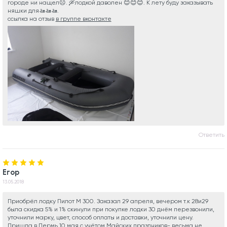
городе ни нащел☹. 🛶лодкой даволен 😊😊😊. К лету буду заказывать
няшки для🚤🚤🚤.
ссылка на отзыв
в группе вконтакте
Ответить
Егор
13.05.2018
Приобрёл лодку Пилот М 300. Заказал 29 апреля, вечером т.к 28и29
была скидка 5% и 1% скинули при покупке лодки 30 днём перезвонили,
уточнили марку, цвет, способ оплаты и доставки, уточнили цену.
Пришла в Пермь 10 мая с учётом Майских праздников- весьма не