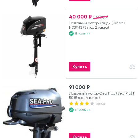
40 000 ₽
57 500 ₽
Лодочный мотор Хайди (Hidea)
HD3FHS (3 л.с., 2 такта)
В наличии
Купить
91 000 ₽
Лодочный мотор Сеа Про (Sea Pro) F
5S (5 л.с., 4 такта)
1 отзыв
В наличии
Купить