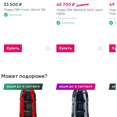
53 500 ₽
45 700 ₽
49 
52 800 ₽
Лодка ПВХ Стелс (Stels) 335
Лодка ПВХ DRAGON 3200 Sport
Лодк
НДНД
Лайт
В наличии
с надувным дном
с над
В наличии
В
Купить
Купить
Ку
Может подороже?
АКЦИЯ ДО 15 СЕНТЯБРЯ
АКЦИЯ ДО 15 СЕНТЯБРЯ
АКЦ