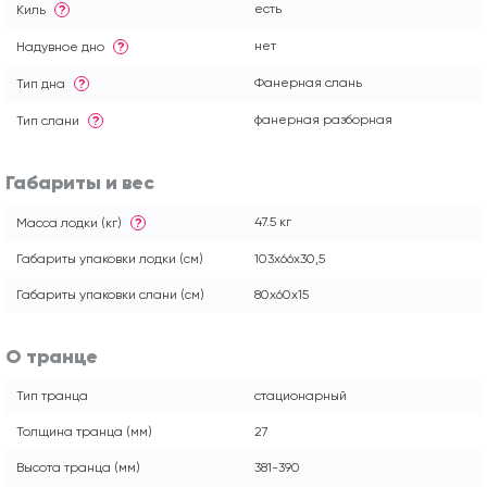
есть
Киль
?
нет
Надувное дно
?
Фанерная слань
Тип дна
?
фанерная разборная
Тип слани
?
Габариты и вес
47.5 кг
Масса лодки (кг)
?
Габариты упаковки лодки (см)
103x66x30,5
Габариты упаковки слани (см)
80x60x15
О транце
Тип транца
стационарный
Толщина транца (мм)
27
Высота транца (мм)
381-390