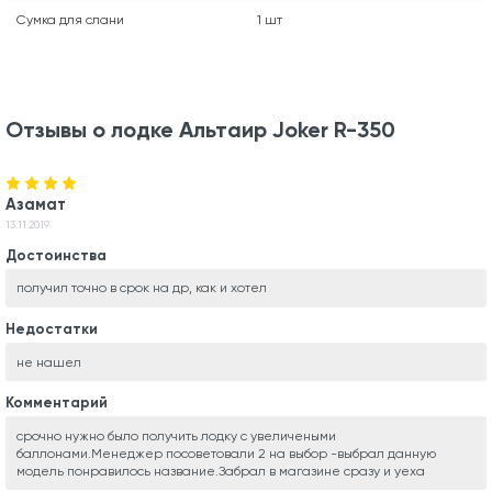
Сумка для слани
1 шт
Отзывы о лодке Альтаир Joker R-350
Азамат
13.11.2019
Достоинства
получил точно в срок на др, как и хотел
Недостатки
не нашел
Комментарий
срочно нужно было получить лодку с увеличеными
баллонами.Менеджер посоветовали 2 на выбор -выбрал данную
модель понравилось название.Забрал в магазине сразу и уеха