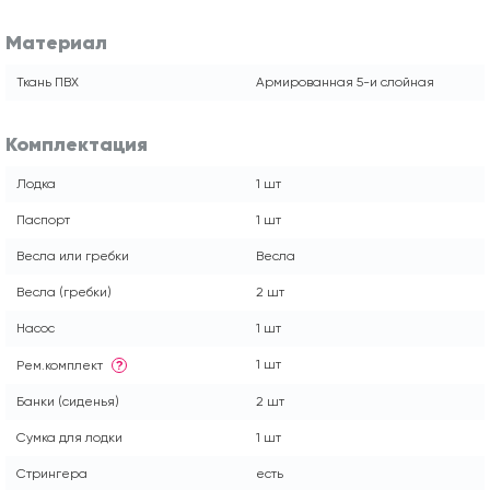
Материал
Ткань ПВХ
Армированная 5-и слойная
Комплектация
Лодка
1 шт
Паспорт
1 шт
Весла или гребки
Весла
Весла (гребки)
2 шт
Насос
1 шт
1 шт
Рем.комплект
?
Банки (сиденья)
2 шт
Сумка для лодки
1 шт
Стрингера
есть