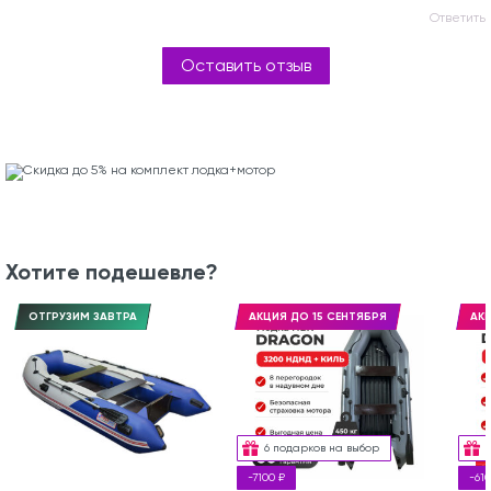
Ответить
Оставить отзыв
Хотите подешевле?
ОТГРУЗИМ ЗАВТРА
АКЦИЯ ДО 15 СЕНТЯБРЯ
АКЦ
6 подарков на выбор
-7100 ₽
-610