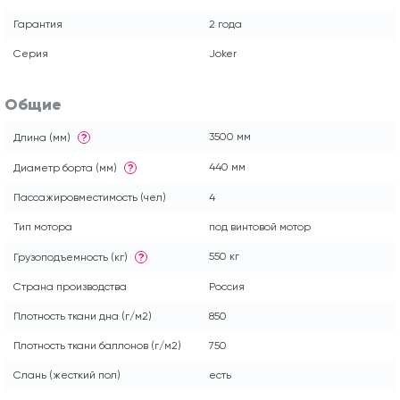
Гарантия
2 года
Серия
Joker
Общие
3500 мм
Длина (мм)
?
440 мм
Диаметр борта (мм)
?
Пассажировместимость (чел)
4
Тип мотора
под винтовой мотор
550 кг
Грузоподъемность (кг)
?
Страна производства
Россия
Плотность ткани дна (г/м2)
850
Плотность ткани баллонов (г/м2)
750
Слань (жесткий пол)
есть