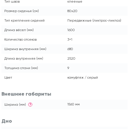
Тип швов
клееные
Размер сиденья (см)
80x20
Тип крепления сидений
Передвижные (ликтрос-ликпаз)
Длина вёсел (мм)
1600
Количество отсеков
3+1
Ширина внутренняя (мм)
680
Длина внутренняя (мм)
2520
Толщина слани (мм)
9
Цвет
камуфляж / серый
Внешние габариты
1560 мм
Ширина (мм)
?
Дно