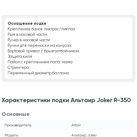
Оснащение лодки
Крепление банок ликтрос/ликпаз
Рым в носовой части
Ручка в носовой части
Ручки для переноски на конусах
Бортовой привал с брызгоотбойником
Защита киля
Пайол с креплением папа-мама
Стрингера
Переменный диаметр баллона
Характеристики лодки Альтаир Joker R-350
Основные
Производитель
Altair
Модель
Альтаир Joker