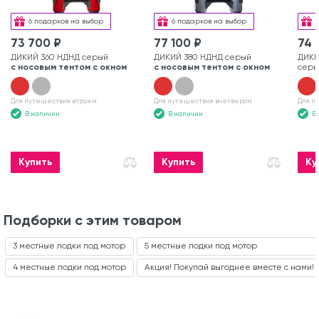
6 подарков на выбор
6 подарков на выбор
73 700 ₽
77 100 ₽
74 
ДИКИЙ 360 НДНД серый
ДИКИЙ 380 НДНД серый
ДИКИ
с носовым тентом с окном
с носовым тентом с окном
серы
Для путешествия втроем
Для путешествия вчетвером
Для п
В наличии
В наличии
В
Купить
Купить
Ку
Подборки с этим товаром
3 местные лодки под мотор
5 местные лодки под мотор
4 местные лодки под мотор
Акция! Покупай выгоднее вместе с нами!