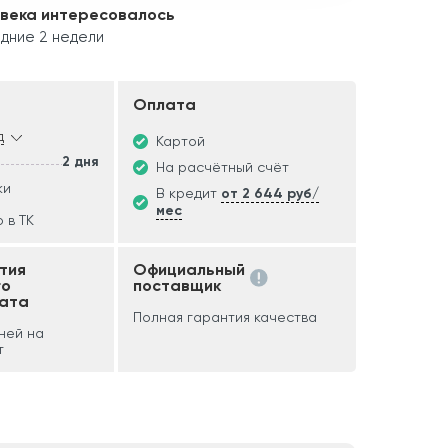
овека интересовалось
дние 2 недели
Оплата
д
Картой
2 дня
На расчётный счёт
ки
В кредит
от 2 644 руб/
мес
 в ТК
тия
Официальный
го
поставщик
ата
Полная гарантия качества
дней на
т