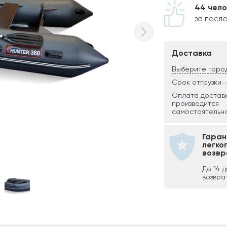
44 чел
за после
Доставка
Выберите горо
Срок отгрузки
Оплата достав
производится
самостоятельно
Гаран
легко
возвр
До 14 
возвра