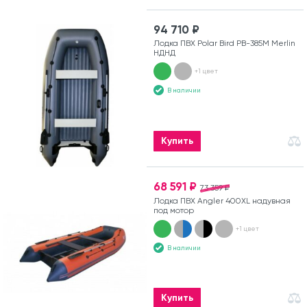
94 710 ₽
Лодка ПВХ Polar Bird PB-385M Merlin
НДНД
+1 цвет
В наличии
Купить
68 591 ₽
73 359 ₽
Лодка ПВХ Angler 400XL надувная
под мотор
+1 цвет
В наличии
Купить