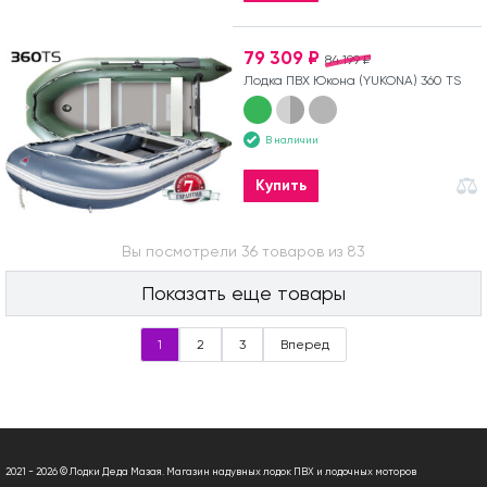
79 309 ₽
84 199 ₽
Лодка ПВХ Юкона (YUKONA) 360 TS
В наличии
Купить
Вы посмотрели 36 товаров из 83
Показать еще товары
1
2
3
Вперед
2021 - 2026 © Лодки Деда Мазая. Магазин надувных лодок ПВХ и лодочных моторов