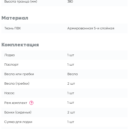
Высота транца (мм)
380
Материал
Ткань ПВХ
Армированная 5-и слойная
Комплектация
Лодка
1 шт
Паспорт
1 шт
Весла или гребки
Весла
Весла (гребки)
2 шт
Насос
1 шт
1 шт
Рем.комплект
?
Банки (сиденья)
2 шт
Сумка для лодки
1 шт