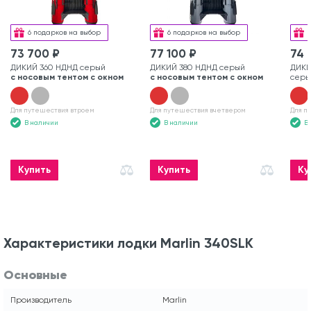
6 подарков на выбор
6 подарков на выбор
73 700 ₽
77 100 ₽
74 
ДИКИЙ 360 НДНД серый
ДИКИЙ 380 НДНД серый
ДИКИ
с носовым тентом с окном
с носовым тентом с окном
серы
Для путешествия втроем
Для путешествия вчетвером
Для п
В наличии
В наличии
В
Купить
Купить
Ку
Характеристики лодки Marlin 340SLK
Основные
Производитель
Marlin