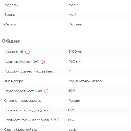
Модель
Marlin
Бренд
Marlin
Серия
Марлин
Общие
3400 мм
Длина (мм)
?
400 мм
Диаметр борта (мм)
?
Пассажировместимость (чел)
4
Тип мотора
под винтовой мотор
500 кг
Грузоподъемность (кг)
?
Страна производства
Россия
Плотность ткани дна (г/м2)
850
Плотность ткани баллонов (г/м2)
850
Слань (жесткий пол)
есть