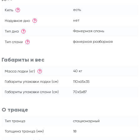
есть
Киль
?
нет
Надувное дно
?
Фанерная слань
Тип дна
?
фанерная разборная
Тип слани
?
Габариты и вес
40 кг
Масса лодки (кг)
?
Габариты упаковки лодки (см)
110x65x35
Габариты упаковки слани (см)
70x5x87
О транце
Тип транца
стационарный
Толщина транца (мм)
18