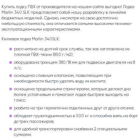
Купить лодку ПВХ от производителя на нашем сайте выгодно! Лодка
Marlin 340 SLK представляет собой нашу разработку в линейке
бюджетных моделей. Однако, несмотря на свою достаточно
небольшую стоимость, она отличается самыми высокими технико-
эксплуатационными характеристиками.
Килевая лодка Marlin 340SLK:
рассчитана на долгий срок службы, так как изготовлена из
плотной ПВХ-ткани (850 г/м2);
оборудована транцем 380/18 мм для подвески двигателя на 8
л/с;
оснащена сливным клапаном, позволяющим при
необходимости быстро удалять воду из кокпита;
оснащена продольными стрингерами, которые делают дно
более устойчивым и помогают лодке быстрее выходить на
глисс;
разбита на три герметично отделенных друг от друга отсека;
обладает грузоподъемностью в 500 кг и способна взять на борт
до трех пассажиров;
для удобной транспортировки снабжена 2 специальными
сумками.