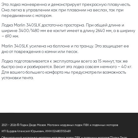
Эта лодка маневренна и демонстрирует прекрасную плавучесть.
Она легка в управлении как при плавании на веслах, так при
передвижении с мотором.
Лодка Marlin 340SLK достаточно просторна. При общей длине и
ширине 3400/1480 мм ее кокпит имеет в длину 2640 мм, а в ширину
– 690 мм.
Marlin 340SLK усилена на баллоне и по транцу. Это защищает ее
дно от повреждения о камни или песок.
Лодка подготавливается к эксплуатации всего за 15 минут, так же
быстро она и разбирается. Весит эта лодка совсем немного – 40 кг.
Для вашего большего комфорта мы предусмотрели возможность
установки тента.
2021 - 2026 © Лодки Деда Мазая. Магазин надувных лодок ПВХ и лодочных моторов
ИП Бурдов Алексей Юрьевич, ИНН 024803155481
Официальный интернет-магазин надувных лодок ПВХ и лодочных моторов "Лодки Деда