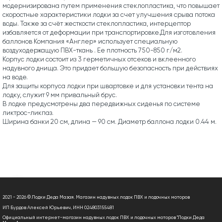
модернизирована путем применения стеклопластика, что повышает
скоростные характеристики лодки за счет улучшения срыва потока
воды. Также за счёт жесткости стеклопластика, интерцептор
избавляется от деформации при транспортировке.Для изготовления
баллонов Компания «Англер» использует специальную
воздуходержащую ПВХ-ткань . Ее плотность 750-850 г/м2.
Корпус лодки состоит из 3 герметичных отсеков и вклеенного
надувного днища. Это придает большую безопасность при действиях
на воде.
Для защиты корпуса лодки при швартовке и для установки тента на
лодку, служит 9 мм привальный брус.
В лодке предусмотрены два передвижных сиденья по системе
ликтрос-ликпаз.
Ширина банки 20 см, длина — 90 см. Диаметр баллона лодки 0.44 м.
2021 - 2026 © Лодки Деда Мазая. Магазин надувных лодок ПВХ и лодочных моторов
ИП Бурдов Алексей Юрьевич, ИНН 024803155481
Официальный интернет-магазин надувных лодок ПВХ и лодочных моторов "Лодки Деда