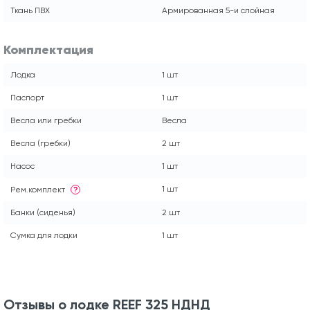
Ткань ПВХ
Армированная 5-и слойная
Комплектация
Лодка
1 шт
Паспорт
1 шт
Весла или гребки
Весла
Весла (гребки)
2 шт
Насос
1 шт
1 шт
Рем.комплект
?
Банки (сиденья)
2 шт
Сумка для лодки
1 шт
Отзывы о лодке REEF 325 НДНД