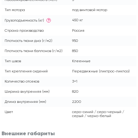
Тип мотора
под винтовой мотор
450 кг
Грузоподъемность (кг)
?
Страна производства
Россия
Плотность ткани дна (г/м2)
950
Плотность ткани баллонов (г/м2)
850
Тип швов
Клеенные
Тип крепления сидений
Передвижные (ликтрос-ликпаз)
Количество отсеков
3+1
Ширина внутренняя (мм)
820
Длина внутренняя (мм)
2200
Цвет
серо-синий / серо-черный /
серый / черно-белый
Внешние габариты