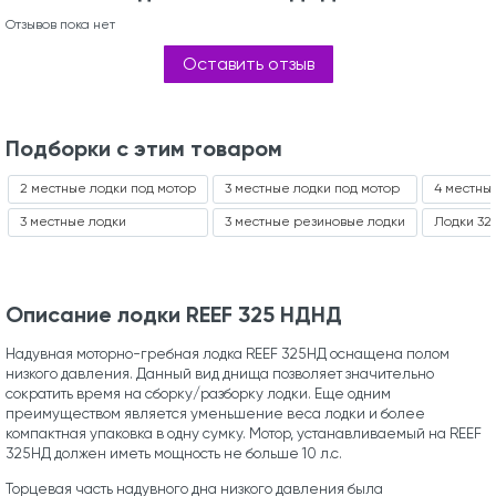
Отзывов пока нет
Оставить отзыв
Подборки с этим товаром
2 местные лодки под мотор
3 местные лодки под мотор
4 местны
3 местные лодки
3 местные резиновые лодки
Лодки 32
Описание лодки REEF 325 НДНД
Надувная моторно-гребная лодка REEF 325НД оснащена полом
низкого давления. Данный вид днища позволяет значительно
сократить время на сборку/разборку лодки. Еще одним
преимуществом является уменьшение веса лодки и более
компактная упаковка в одну сумку. Мотор, устанавливаемый на REEF
325НД должен иметь мощность не больше 10 л.с.
Торцевая часть надувного дна низкого давления была