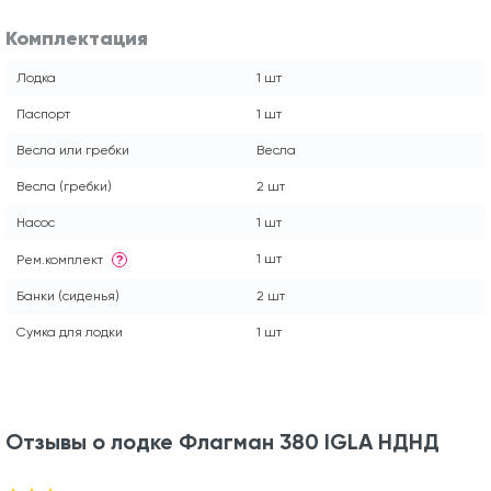
Комплектация
Лодка
1 шт
Паспорт
1 шт
Весла или гребки
Весла
Весла (гребки)
2 шт
Насос
1 шт
1 шт
Рем.комплект
?
Банки (сиденья)
2 шт
Сумка для лодки
1 шт
Отзывы о лодке Флагман 380 IGLA НДНД