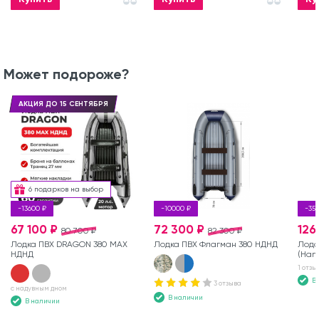
Может подороже?
АКЦИЯ ДО 15 СЕНТЯБРЯ
6 подарков на выбор
-13600 ₽
-10000 ₽
-35
67 100 ₽
72 300 ₽
126
80 700 ₽
82 300 ₽
Лодка ПВХ DRAGON 380 MAX
Лодка ПВХ Флагман 380 НДНД
Лодо
НДНД
(Hang
1 отзы
В
3 отзыва
с надувным дном
В наличии
В наличии