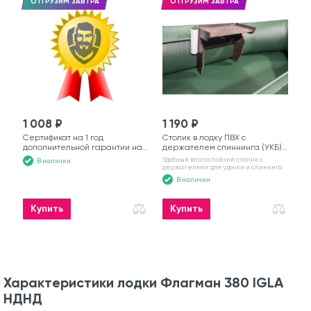
ОТГРУЗИМ ЗАВТРА
ОТГРУЗИМ ЗАВТРА
1 008 ₽
1 190 ₽
Сертификат на 1 год
Столик в лодку ПВХ с
дополнительной гарантии на
держателем спиннинга (УКБ)
моторную лодку
№6
Удобный влагостойкий столик с
В наличии
держателями для удочки и спининга
В наличии
Купить
Купить
Характеристики лодки Флагман 380 IGLA
НДНД