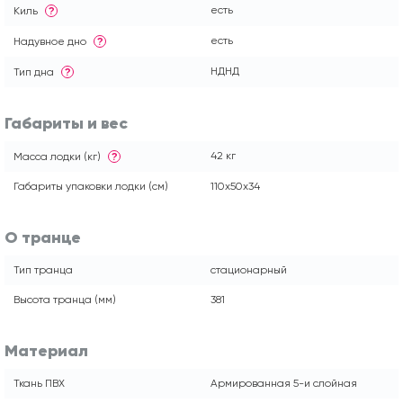
есть
Киль
?
есть
Надувное дно
?
НДНД
Тип дна
?
Габариты и вес
42 кг
Масса лодки (кг)
?
Габариты упаковки лодки (см)
110x50x34
О транце
Тип транца
стационарный
Высота транца (мм)
381
Материал
Ткань ПВХ
Армированная 5-и слойная