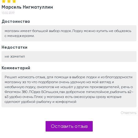
Марсель Нигматуллин
13.02.2019
Достоинства
магазин имеет большой выбор лодок.Лодку можно купить не общзаясь
с менеджерами.
Недостатки
не заметил
Комментарий
Решил написать отзыв, для помощи в выборе лодки и из благодарности
магазину за то что подобрали очень удачную на мой взгляд и
необычную лодку, аналогов не нашёл у других производителей, речь о
Флагман 380.ЛОдка БОльшая,пвх добротное пятислойное,рыбачить в2-
в3 удобно очень.Плюс у магазина есть аксессуары сразу которые
сделают удобной рыбалку и комфортной
Ответить
Оставить отзыв