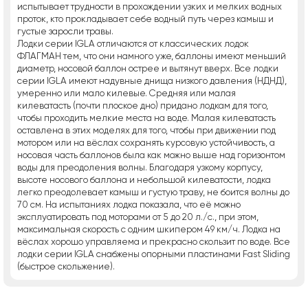
испытывает трудности в прохождении узких и мелких водных
проток, кто прокладывает себе водный путь через камыш и
густые заросли травы.
Лодки серии IGLA отличаются от классических лодок
ФЛАГМАН тем, что они намного уже, баллоны имеют меньший
диаметр, носовой баллон острее и вытянут вверх. Все лодки
серии IGLA имеют надувные днища низкого давления (НДНД),
умеренно или мало килевые. Средняя или малая
килеватасть (почти плоское дно) придано лодкам для того,
чтобы проходить мелкие места на воде. Малая килеватасть
оставлена в этих моделях для того, чтобы при движении под
мотором или на вёслах сохранять курсовую устойчивость, а
носовая часть баллонов была как можно выше над горизонтом
воды для преодоления волны. Благодаря узкому корпусу,
высоте носового баллона и небольшой килеватости, лодка
легко преодолевает камыш и густую траву, не боится волны до
70 см. На испытаниях лодка показала, что её можно
эксплуатировать под моторами от 5 до 20 л./с., при этом,
максимальная скорость с одним шкипером 49 км/ч. Лодка на
вёслах хорошо управляема и прекрасно скользит по воде. Все
лодки серии IGLA снабжены опорными пластинами Fast Sliding
(быстрое скольжение).