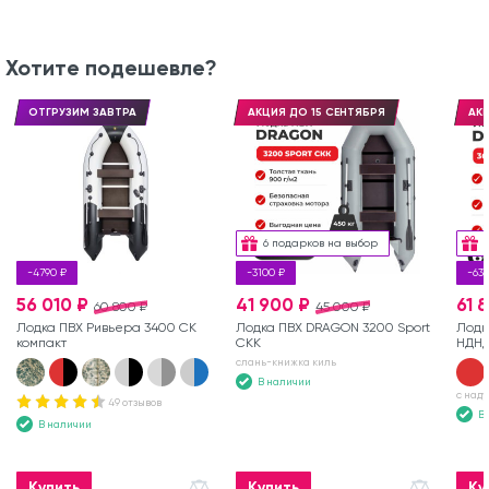
Хотите подешевле?
ОТГРУЗИМ ЗАВТРА
АКЦИЯ ДО 15 СЕНТЯБРЯ
АКЦ
6 подарков на выбор
-4790 ₽
-3100 ₽
-63
56 010 ₽
41 900 ₽
61 
60 800 ₽
45 000 ₽
Лодка ПВХ Ривьера 3400 СК
Лодка ПВХ DRAGON 3200 Sport
Лодк
компакт
СКК
НДН
слань-книжка киль
В наличии
с над
49 отзывов
В
В наличии
Купить
Купить
Ку