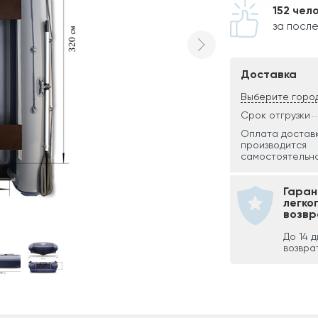
152 чел
за после
Доставка
Выберите горо
Срок отгрузки
Оплата достав
производится
самостоятельно
Гаран
легко
возвр
До 14 
возвра