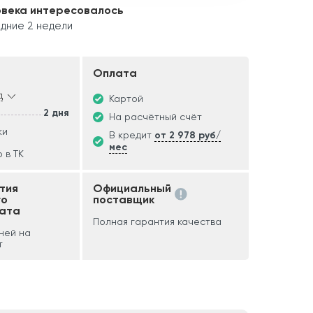
овека интересовалось
дние 2 недели
Оплата
д
Картой
2 дня
На расчётный счёт
ки
В кредит
от 2 978 руб/
мес
 в ТК
тия
Официальный
го
поставщик
ата
Полная гарантия качества
дней на
т