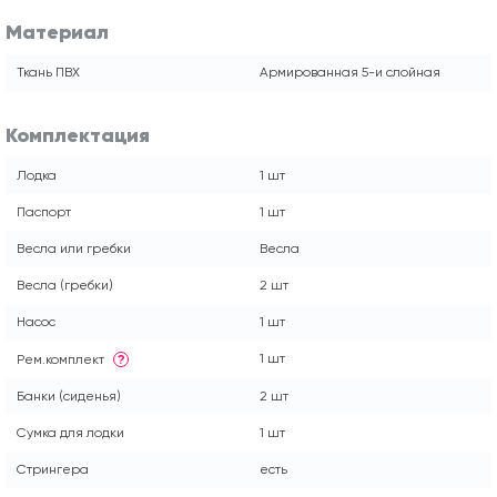
Материал
Ткань ПВХ
Армированная 5-и слойная
Комплектация
Лодка
1 шт
Паспорт
1 шт
Весла или гребки
Весла
Весла (гребки)
2 шт
Насос
1 шт
1 шт
Рем.комплект
?
Банки (сиденья)
2 шт
Сумка для лодки
1 шт
Стрингера
есть