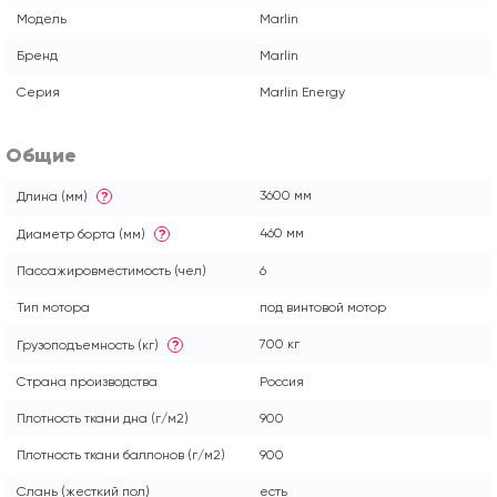
Модель
Marlin
Бренд
Marlin
Серия
Marlin Energy
Общие
3600 мм
Длина (мм)
?
460 мм
Диаметр борта (мм)
?
Пассажировместимость (чел)
6
Тип мотора
под винтовой мотор
700 кг
Грузоподъемность (кг)
?
Страна производства
Россия
Плотность ткани дна (г/м2)
900
Плотность ткани баллонов (г/м2)
900
Слань (жесткий пол)
есть