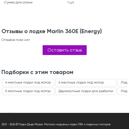
Сумка для слани
1 шт
Отзывы о лодке Marlin 360E (Energy)
Отзывов пока нет
Оставить отзыв
Подборки с этим товаром
4 местные лодки под мотор
6 местные лодки под мотор
Лодк
5 местные лодки под мотор
Двухместные лодки для рыбалки
Лодк
2021 - 2026 © Лодки Деда Мазая. Магазин надувных лодок ПВХ и лодочных моторов