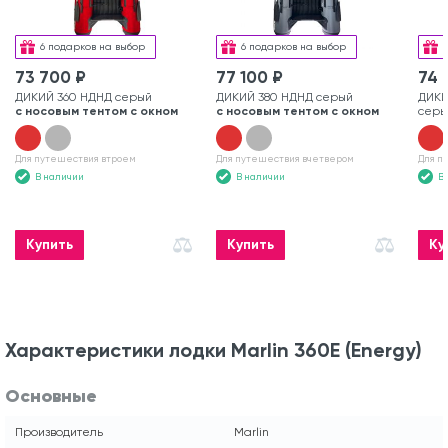
6 подарков на выбор
6 подарков на выбор
73 700 ₽
77 100 ₽
74 
ДИКИЙ 360 НДНД серый
ДИКИЙ 380 НДНД серый
ДИКИ
с носовым тентом с окном
с носовым тентом с окном
серы
Для путешествия втроем
Для путешествия вчетвером
Для п
В наличии
В наличии
В
Купить
Купить
Ку
Характеристики лодки Marlin 360E (Energy)
Основные
Производитель
Marlin