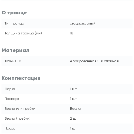
О транце
Тип транца
стационарный
Толщина транца (мм)
18
Материал
Ткань ПВХ
Армированная 5-и слойная
Комплектация
Лодка
1 шт
Паспорт
1 шт
Весла или гребки
Весла
Весла (гребки)
2 шт
Насос
1 шт