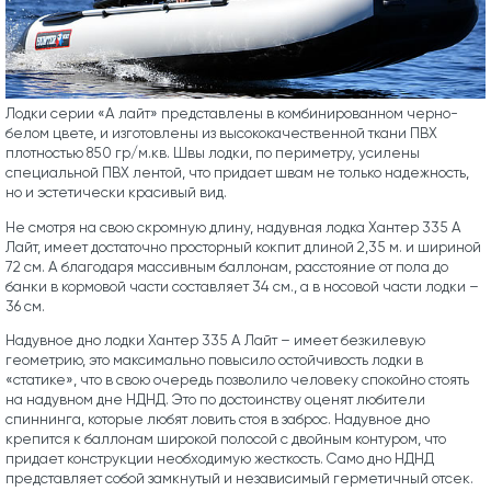
Лодки серии «А лайт» представлены в комбинированном черно-
белом цвете, и изготовлены из высококачественной ткани ПВХ
плотностью 850 гр/м.кв. Швы лодки, по периметру, усилены
специальной ПВХ лентой, что придает швам не только надежность,
но и эстетически красивый вид.
Не смотря на свою скромную длину, надувная лодка Хантер 335 А
Лайт, имеет достаточно просторный кокпит длиной 2,35 м. и шириной
72 см. А благодаря массивным баллонам, расстояние от пола до
банки в кормовой части составляет 34 см., а в носовой части лодки –
36 см.
Надувное дно лодки Хантер 335 А Лайт – имеет безкилевую
геометрию, это максимально повысило остойчивость лодки в
«статике», что в свою очередь позволило человеку спокойно стоять
на надувном дне НДНД. Это по достоинству оценят любители
спиннинга, которые любят ловить стоя в заброс. Надувное дно
крепится к баллонам широкой полосой с двойным контуром, что
придает конструкции необходимую жесткость. Само дно НДНД
представляет собой замкнутый и независимый герметичный отсек.