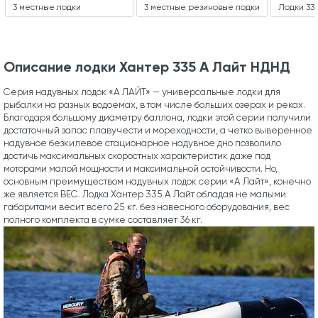
3 местные лодки
3 местные резиновые лодки
Лодки 33
Описание лодки Хантер 335 А Лайт НДНД
Серия надувных лодок «А ЛАЙТ» — универсальные лодки для
рыбалки на разных водоемах, в том числе больших озерах и реках.
Благодаря большому диаметру баллона, лодки этой серии получили
достаточный запас плавучести и мореходности, а четко выверенное
надувное безкилевое стационарное надувное дно позволило
достичь максимальных скоростных характеристик даже под
моторами малой мощности и максимальной остойчивости. Но,
основным преимуществом надувных лодок серии «А Лайт», конечно
же является ВЕС. Лодка Хантер 335 А Лайт обладая не малыми
габаритами весит всего 25 кг. без навесного оборудования, вес
полного комплекта в сумке составляет 36 кг.