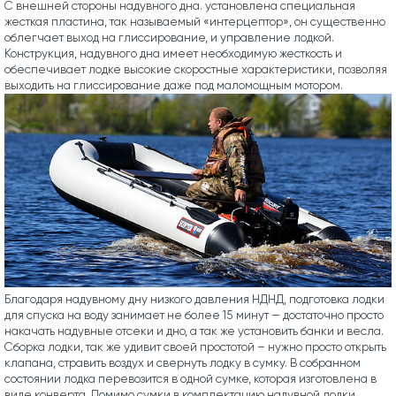
С внешней стороны надувного дна. установлена специальная
жесткая пластина, так называемый «интерцептор», он существенно
облегчает выход на глиссирование, и управление лодкой.
Конструкция, надувного дна имеет необходимую жесткость и
обеспечивает лодке высокие скоростные характеристики, позволяя
выходить на глиссирование даже под маломощным мотором.
Благодаря надувному дну низкого давления НДНД, подготовка лодки
для спуска на воду занимает не более 15 минут — достаточно просто
накачать надувные отсеки и дно, а так же установить банки и весла.
Сборка лодки, так же удивит своей простотой – нужно просто открыть
клапана, стравить воздух и свернуть лодку в сумку. В собранном
состоянии лодка перевозится в одной сумке, которая изготовлена в
виде конверта. Помимо сумки в комплектацию надувной лодки