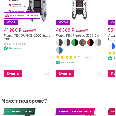
6 подарков на выбор
-3100 ₽
-5300 ₽
-296
41 900 ₽
48 500 ₽
53 
45 000 ₽
53 800 ₽
Лодка ПВХ DRAGON 3200 Sport
Лодка ПВХ Ривьера 3200 СК
Лодк
СКК
НДНД
слань-книжка киль
В наличии
86 отзывов
В
В наличии
Купить
Купить
Ку
Может подороже?
ОТГРУЗИМ ЗАВТРА
АКЦИЯ ДО 15 СЕНТЯБРЯ
АКЦ