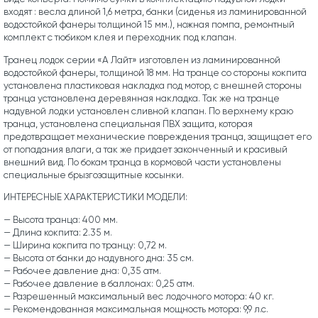
входят : весла длиной 1,6 метра, банки (сиденья из ламинированной
водостойкой фанеры толщиной 15 мм.), ножная помпа, ремонтный
комплект с тюбиком клея и переходник под клапан.
Транец лодок серии «А Лайт» изготовлен из ламинированной
водостойкой фанеры, толщиной 18 мм. На транце со стороны кокпита
установлена пластиковая накладка под мотор, с внешней стороны
транца установлена деревянная накладка. Так же на транце
надувной лодки установлен сливной клапан. По верхнему краю
транца, установлена специальная ПВХ защита, которая
предотвращает механические повреждения транца, защищает его
от попадания влаги, а так же придает законченный и красивый
внешний вид. По бокам транца в кормовой части установлены
специальные брызгозащитные косынки.
ИНТЕРЕСНЫЕ ХАРАКТЕРИСТИКИ МОДЕЛИ:
— Высота транца: 400 мм.
— Длина кокпита: 2.35 м.
— Ширина кокпита по транцу: 0,72 м.
— Высота от банки до надувного дна: 35 см.
— Рабочее давление дна: 0,35 атм.
— Рабочее давление в баллонах: 0,25 атм.
— Разрешенный максимальный вес лодочного мотора: 40 кг.
— Рекомендованная максимальная мощность мотора: 9,9 л.с.