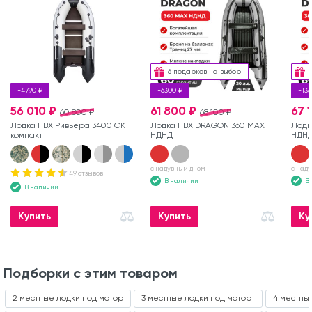
6 подарков на выбор
-4790 ₽
-6300 ₽
-136
56 010 ₽
61 800 ₽
67 
60 800 ₽
68 100 ₽
Лодка ПВХ Ривьера 3400 СК
Лодка ПВХ DRAGON 360 MAX
Лодк
компакт
НДНД
НДН
с надувным дном
с над
49 отзывов
В наличии
В
В наличии
Купить
Купить
Ку
Подборки с этим товаром
2 местные лодки под мотор
3 местные лодки под мотор
4 местны