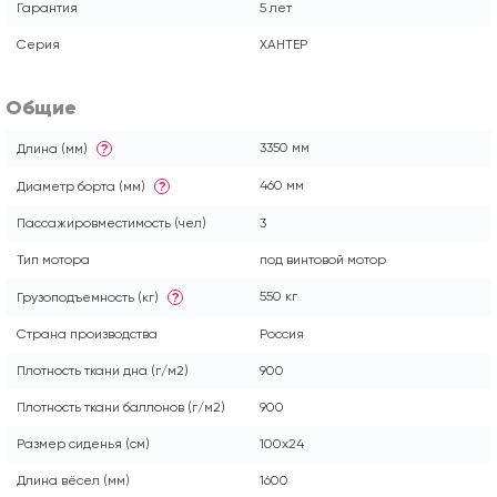
Гарантия
5 лет
Серия
ХАНТЕР
Общие
3350 мм
Длина (мм)
?
460 мм
Диаметр борта (мм)
?
Пассажировместимость (чел)
3
Тип мотора
под винтовой мотор
550 кг
Грузоподъемность (кг)
?
Страна производства
Россия
Плотность ткани дна (г/м2)
900
Плотность ткани баллонов (г/м2)
900
Размер сиденья (см)
100x24
Длина вёсел (мм)
1600