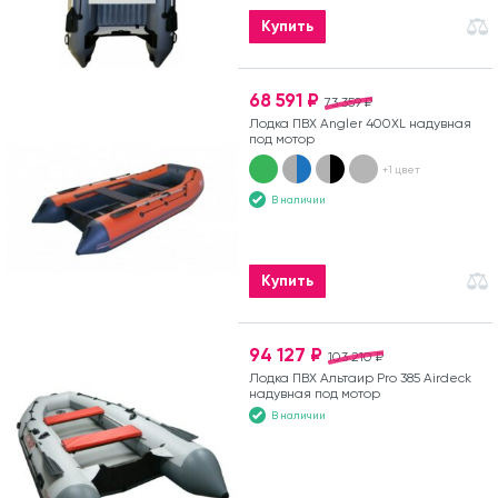
Купить
68 591 ₽
73 359 ₽
Лодка ПВХ Angler 400XL надувная
под мотор
+1 цвет
В наличии
Купить
94 127 ₽
103 210 ₽
Лодка ПВХ Альтаир Pro 385 Airdeck
надувная под мотор
В наличии