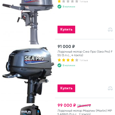
1 отзыв
В наличии
Купить
91 000 ₽
Лодочный мотор Сеа Про (Sea Pro) F
5S (5 л.с., 4 такта)
1 отзыв
В наличии
Купить
99 000 ₽
138 000 ₽
Лодочный мотор Марлин (Marlin) MP
5 AMHS (5 л.с., 2 такта)