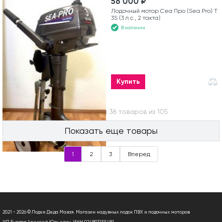
56 000 ₽
Лодочный мотор Сеа Про (Sea Pro) Т
3S (3 л.с., 2 такта)
В наличии
Купить
Вы посмотрели 36 товаров из 105
Показать еще товары
1
2
3
Вперед
2021 - 2026 © Лодки Деда Мазая. Магазин надувных лодок ПВХ и лодочных моторов
ИП Бурдов Алексей Юрьевич, ИНН 024803155481