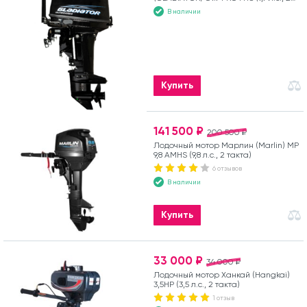
такта)
В наличии
Купить
141 500 ₽
200 500 ₽
Лодочный мотор Марлин (Marlin) MP
9,8 AMHS (9,8 л.с., 2 такта)
6 отзывов
В наличии
Купить
33 000 ₽
34 000 ₽
Лодочный мотор Ханкай (Hangkai)
3,5HP (3,5 л.с., 2 такта)
1 отзыв