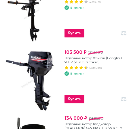
4 отзыва
В наличии
Купить
103 500 ₽
137 500 ₽
Лодочный мотор Ханкай (Hangkai)
9,8HP (9,8 л.с., 2 такта)
5 отзывов
В наличии
Купить
134 000 ₽
198 500 ₽
Лодочный мотор Гладиатор
(GLADIATOR) G9.9 PRO FHS (9,9 л.с., 2